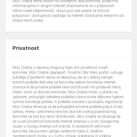
Mos Croatia nema nadzor na navedenim dokumentima, podacima,
informacijama ili drugim Internet stranicama te se u potpunosti
odriče svake odgovornosti, uključujući one vezane za točnost,
potpunost i dostupnost sadržaja na Internet stranicama kreiranim od
strane trećih osoba.
Privatnost
Mos Croatia u najvećoj mogućoj mjeri štiti privatnost svojih
korisnika. Mos Croatia Spaceport - hrvatski Star Wars portal i udruga
ljubitelja Zvjezdanih ratova se obavezuju da će u dobroj namjeri
koristiti podatke dobivene od korisnika tijekom korištenja Internet
stranica te da privatne podatke neće distribuirati niti prodavati trećoj
strani, osim uz dozvolu korisnika. Mos Croatia može, u skladu sa
zakonom, prikupljati određene podatke o korisnicima dobivene tijekom
njihova korištenja portala, ili podatke unesene u postupku registracije.
Mos Croatia obvezuje se da prikupljene privatne podatke poput e-mail
adresa, imena i prezimena neće bez dozvole svakog pojedinačnog
korisnika na bilo koji način distribuirati. Mos Croatia se obvezuje da
će čuvati privatnost korisnika Internet stranica u svim slučajevima,
izuzev u slučaju kršenja ovih pravila, ili nezakonitih aktivnosti
korisnika. Na pismeni zahtjev nadležnih tijela ili, direktno
zainteresiranih osoba, a u svrhu istrage, pokretanja ili vođenja