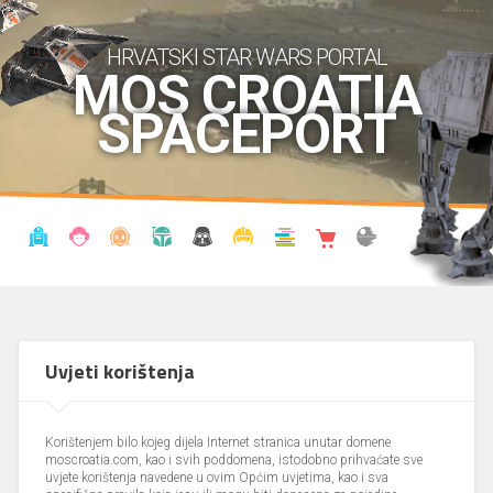
HRVATSKI STAR WARS PORTAL
MOS CROATIA
SPACEPORT
VIJESTI
BLOG
ENCIKLOPEDIJA
KRONOLOGIJA
UDRUGA
KOSTIMI
KNJIŽNICA
SHOP
THE FORUM
Uvjeti korištenja
Korištenjem bilo kojeg dijela Internet stranica unutar domene
moscroatia.com, kao i svih poddomena, istodobno prihvaćate sve
uvjete korištenja navedene u ovim Općim uvjetima, kao i sva