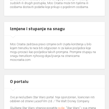
sudskih ili drugih postupka, Mos Croatia može tim tijelima ili
osobama dostaviti podatke koje prikupi o pojedinim osobama.
Izmjene i stupanje na snagu
Mos Croatia zadržava pravo izmjene ovih Uvjeta korištenja u bilo
kojem trenutku te neće biti odgovoran ni za kakve posljedice koje
mogu proizaći kao posljedica takvih promjena. Promjene stupaju na
snagu trenutkom njihovog objavljivanja na stranicama
moscroatia.com.
O portalu
Ovo je neslužbeni Star Wars portal. Nije sponzoriran, licenciran niti
odobren od strane LucasFilm Ltd. / The Walt Disney Company.
Službene Star Wars stranice posjetite
ovdje
. "Star Wars" i sva imena