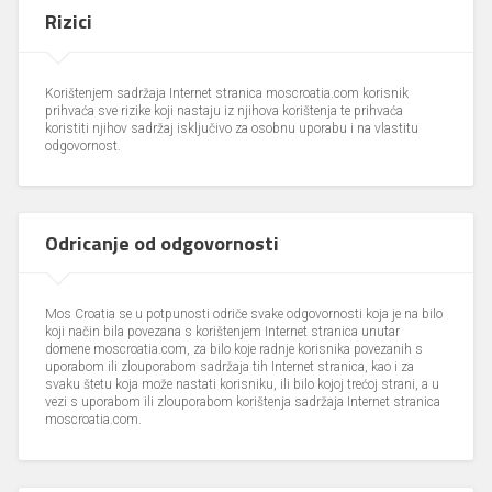
Rizici
Korištenjem sadržaja Internet stranica moscroatia.com korisnik
prihvaća sve rizike koji nastaju iz njihova korištenja te prihvaća
koristiti njihov sadržaj isključivo za osobnu uporabu i na vlastitu
odgovornost.
Odricanje od odgovornosti
Mos Croatia se u potpunosti odriče svake odgovornosti koja je na bilo
koji način bila povezana s korištenjem Internet stranica unutar
domene moscroatia.com, za bilo koje radnje korisnika povezanih s
uporabom ili zlouporabom sadržaja tih Internet stranica, kao i za
svaku štetu koja može nastati korisniku, ili bilo kojoj trećoj strani, a u
vezi s uporabom ili zlouporabom korištenja sadržaja Internet stranica
moscroatia.com.