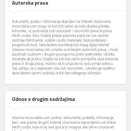
Autorska prava
Dokumenti, podaci i informacije objavljeni na Internet stranicama
moscroatia.com mogu se koristiti samo za individualne potrebe
korisnika, uz poštivanje svih autorskih i vlasničkih prava te prava
trećih osoba. Mos Croatia polaže autorska prava na sve vlastite
sadržaje (tekstualne, vizalne i audio materijale, baze podataka i
programski kod). Neovlašteno korištenje bilo kojeg dijela Internet
stranica moscroatia.com smatra se kršenjem autorskih prava, i može
rezultirati sudskim i drugim postupcima protiv prekršitelja. Ukoliko
smatrate da je Mos Croatia na bilo koji način povrijedila vaša autorska
prava ili druga prava, molimo da to prijavite na našu e-mail adresu.
Vaš zahtjev će u najkraćem roku biti razmotren, i ukoliko ga nađemo
opravdanim sporni sadržaji će biti bez odlaganja uklonjeni.
Odnos s drugim sadržajima
Stranice moscroatia.com sadrže i dokumente, podatke, informacije,
kao i veze prema drugim Internet stranicama napravljenim od strane
trećih osoba, koje će se, kad god je to moguće, kao takve označavati.