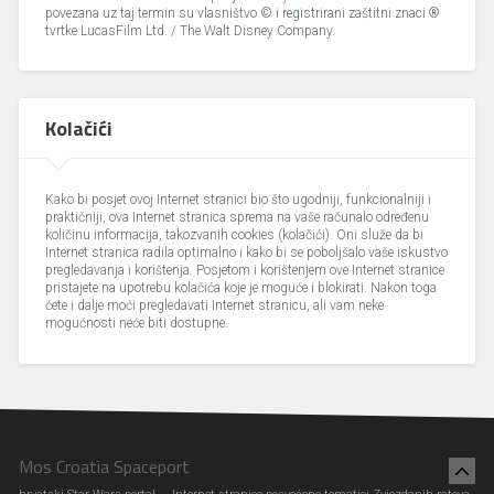
povezana uz taj termin su vlasništvo © i registrirani zaštitni znaci ®
tvrtke LucasFilm Ltd. / The Walt Disney Company.
Kolačići
Kako bi posjet ovoj Internet stranici bio što ugodniji, funkcionalniji i
praktičniji, ova Internet stranica sprema na vaše računalo određenu
količinu informacija, takozvanih cookies (kolačići). Oni služe da bi
Internet stranica radila optimalno i kako bi se poboljšalo vaše iskustvo
pregledavanja i korištenja. Posjetom i korištenjem ove Internet stranice
pristajete na upotrebu kolačića koje je moguće i blokirati. Nakon toga
ćete i dalje moći pregledavati Internet stranicu, ali vam neke
mogućnosti neće biti dostupne.
Mos Croatia Spaceport