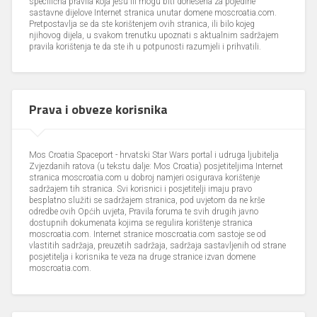
specifična pravila koja jesu ili mogu biti donesena za pojedine
sastavne dijelove Internet stranica unutar domene moscroatia.com.
Pretpostavlja se da ste korištenjem ovih stranica, ili bilo kojeg
njihovog dijela, u svakom trenutku upoznati s aktualnim sadržajem
pravila korištenja te da ste ih u potpunosti razumjeli i prihvatili.
Prava i obveze korisnika
Mos Croatia Spaceport - hrvatski Star Wars portal i udruga ljubitelja
Zvjezdanih ratova (u tekstu dalje: Mos Croatia) posjetiteljima Internet
stranica moscroatia.com u dobroj namjeri osigurava korištenje
sadržajem tih stranica. Svi korisnici i posjetitelji imaju pravo
besplatno služiti se sadržajem stranica, pod uvjetom da ne krše
odredbe ovih Općih uvjeta, Pravila foruma te svih drugih javno
dostupnih dokumenata kojima se regulira korištenje stranica
moscroatia.com. Internet stranice moscroatia.com sastoje se od
vlastitih sadržaja, preuzetih sadržaja, sadržaja sastavljenih od strane
posjetitelja i korisnika te veza na druge stranice izvan domene
moscroatia.com.