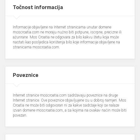
Točnost informacija
Informacije objavljene na Internet stranicama unutar domene
moscroatia.com ne moraju nužno biti potpune, iscrpne, precizne ili
ažurirane. Mos Croatia ne odgovara za bilo kakvu štetu koja može
nastati kao posljedica korištenja bilo koje informacije objavljene na
stranicama moscroatia.com.
Poveznice
Internet stranice moscroatia.com sadržavaju poveznice na druge
Internet stranice. Ove poveznice objavljujene su u dobroj namjeri. Mos
Croatia ne može biti odgovoran ni za kakve sadržaje koji se nalaze
izvan domene moscroatia.com, a sa kojima na ovakav način može biti
povezan.