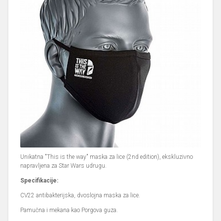
Unikatna "This is the way" maska za lice (2nd edition), ekskluzivno
napravljena za Star Wars udrugu.
Specifikacije:
CV22 antibakterijska, dvoslojna maska za lice.
Pamučna i mekana kao Porgova guza.