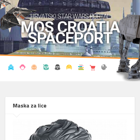
HRVATSKI STAR WARS PORTAL
MOS CROATIA
SPACEPORT
VIJESTI
BLOG
ENCIKLOPEDIJA
KRONOLOGIJA
UDRUGA
KOSTIMI
KNJIŽNICA
SHOP
THE FORUM
Maska za lice