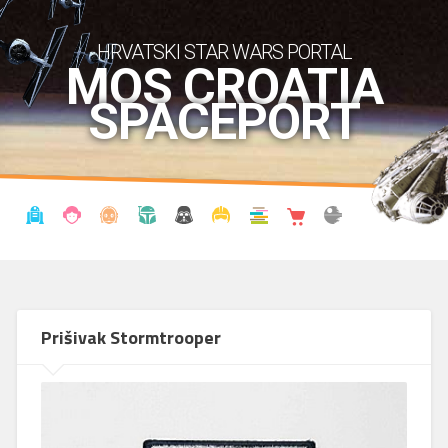
HRVATSKI STAR WARS PORTAL
MOS CROATIA
SPACEPORT
VIJESTI
BLOG
ENCIKLOPEDIJA
KRONOLOGIJA
UDRUGA
KOSTIMI
KNJIŽNICA
SHOP
THE FORUM
Prišivak Stormtrooper