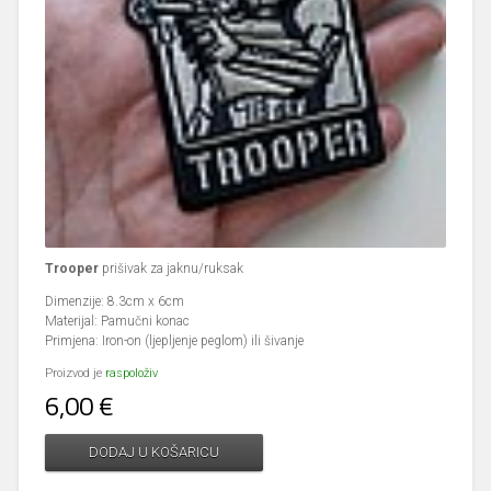
Trooper
prišivak za jaknu/ruksak
Dimenzije: 8.3cm x 6cm
Materijal: Pamučni konac
Primjena: Iron-on (ljepljenje peglom) ili šivanje
Proizvod je
raspoloživ
6,00 €
DODAJ U KOŠARICU