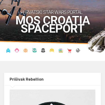
HRVATSKI STAR WARS PORTAL
MOS CROATIA
SPACEPORT
VIJESTI
BLOG
ENCIKLOPEDIJA
KRONOLOGIJA
UDRUGA
KOSTIMI
KNJIŽNICA
SHOP
THE FORUM
Prišivak Rebellion