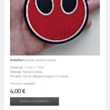
Rebellion
prišivak za jaknu/ruksak
Dimenzije: 7.7cm x 7.7cm
Materijal: Pamučni konac
Primjena: Iron-on (ljepljenje peglom) ili šivanje
Proizvod je
raspoloživ
4,00 €
DODAJ U KOŠARICU