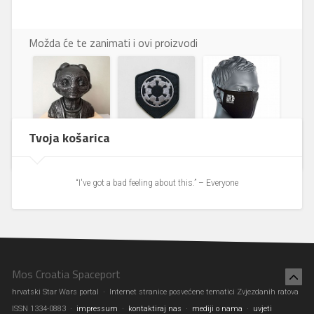
Možda će te zanimati i ovi proizvodi
Tvoja košarica
Maz Kanata
Prišivak Empire
Maska za lice
“I've got a bad feeling about this.” – Everyone
Mos Croatia Spaceport
hrvatski Star Wars portal · Internet stranice posvećene tematici Zvjezdanih ratova
ISSN 1334-0883 ·
impressum
·
kontaktiraj nas
·
mediji o nama
·
uvjeti