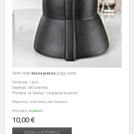
Darth Vader
kasica prasica
(piggy bank).
Dimenzije: 13cm
Materijal: ABS plastika
Primjena: za štednju i skupljanje kovanica
Napomene: Artikl dolazi bez kovanica.
Proizvod je
raspoloživ
10,00 €
DODAJ U KOŠARICU