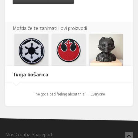
Možda će te zanimati i ovi proizvodi
Prišivak Empire
Prišivak
Maz Kanata
Tvoja košarica
Rebellion
“I've got a bad feeling about this.” – Everyone
Mos Croatia Spaceport