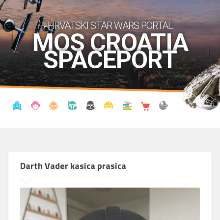
HRVATSKI STAR WARS PORTAL
MOS CROATIA
SPACEPORT
VIJESTI
BLOG
ENCIKLOPEDIJA
KRONOLOGIJA
UDRUGA
KOSTIMI
KNJIŽNICA
SHOP
THE FORUM
Darth Vader kasica prasica