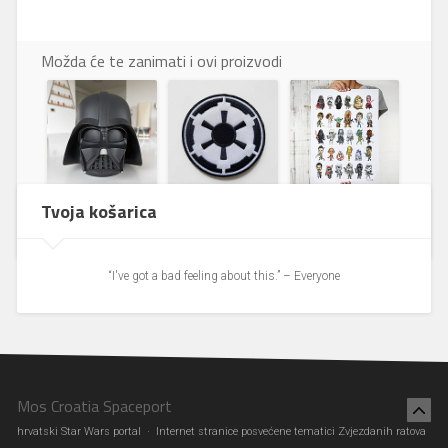
Možda će te zanimati i ovi proizvodi
Darth Vader
Prišivak Empire
Poster
Tvoja košarica
kasica prasica
karikature
“I've got a bad feeling about this.” – Everyone
Mos Croatia Spaceport
hrvatski Star Wars portal · Internet stranice posvećene tematici Zvjezdanih ratova