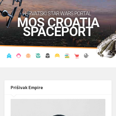
HRVATSKI STAR WARS PORTAL
MOS CROATIA
SPACEPORT
VIJESTI
BLOG
ENCIKLOPEDIJA
KRONOLOGIJA
UDRUGA
KOSTIMI
KNJIŽNICA
SHOP
THE FORUM
Prišivak Empire