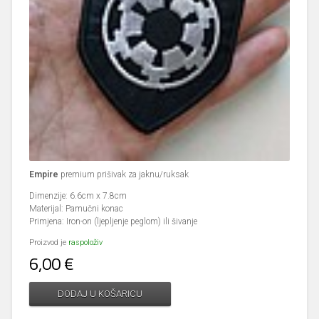
Empire
premium prišivak za jaknu/ruksak
Dimenzije: 6.6cm x 7.8cm
Materijal: Pamučni konac
Primjena: Iron-on (ljepljenje peglom) ili šivanje
Proizvod je
raspoloživ
6,00 €
DODAJ U KOŠARICU