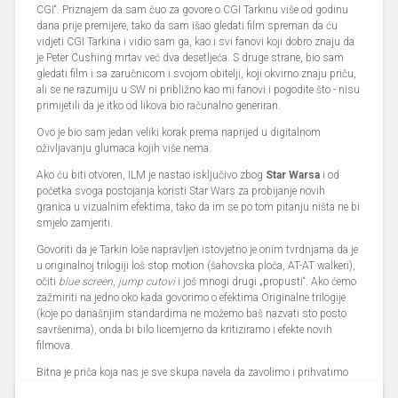
CGI“. Priznajem da sam čuo za govore o CGI Tarkinu više od godinu
dana prije premijere, tako da sam išao gledati film spreman da ću
vidjeti CGI Tarkina i vidio sam ga, kao i svi fanovi koji dobro znaju da
je Peter Cushing mrtav već dva desetljeća. S druge strane, bio sam
gledati film i sa zaručnicom i svojom obitelji, koji okvirno znaju priču,
ali se ne razumiju u SW ni približno kao mi fanovi i pogodite što - nisu
primijetili da je itko od likova bio računalno generiran.
Ovo je bio sam jedan veliki korak prema naprijed u digitalnom
oživljavanju glumaca kojih više nema.
Ako ću biti otvoren, ILM je nastao isključivo zbog
Star Warsa
i od
početka svoga postojanja koristi Star Wars za probijanje novih
granica u vizualnim efektima, tako da im se po tom pitanju ništa ne bi
smjelo zamjeriti.
Govoriti da je Tarkin loše napravljen istovjetno je onim tvrdnjama da je
u originalnoj trilogiji loš stop motion (šahovska ploča, AT-AT walkeri),
očiti
blue screen
,
jump cutovi
i još mnogi drugi „propusti“. Ako ćemo
zažmiriti na jedno oko kada govorimo o efektima Originalne trilogije
(koje po današnjim standardima ne možemo baš nazvati sto posto
savršenima), onda bi bilo licemjerno da kritiziramo i efekte novih
filmova.
Bitna je priča koja nas je sve skupa navela da zavolimo i prihvatimo
taj svijet, a sve ostalo je samo uspješna borba s tehnološkim