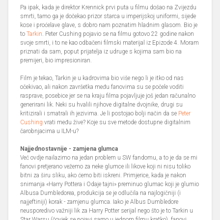
Pa ipak, kada je direktor Krennick prvi puta u filmu došao na Zvijezdu
smrti, tamo ga je dočekao prizor starca u imperijskoj uniformi, sijede
kose i proćelave glave, s dobro nam poznatim hladnim glasom. Bio je
to
Tarkin
. Peter Cushing pojavio se na filmu gotovo 22 godine nakon
svoje smrti, i to ne kao odbačeni filmski materijal iz Epizode 4. Moram
priznati da sam, poput prijatelja iz udruge s kojima sam bio na
premijeri, bio impresioniran.
Film je tekao, Tarkin je u kadrovima bio više nego li je itko od nas
očekivao, ali nakon završetka među fanovima su se počele voditi
rasprave, posebice jer se na kraju filma pojavljuje još jedan računalno
generirani lik. Neki su hvalili njihove digitalne dvojnike, drugi su
kritizirali i smatrali ih jezivima. Je li postojao bolji način da se
Peter
Cushing
vrati među žive? Koje su sve metode dostupne digitalnim
čarobnjacima u ILM-u?
Najjednostavnije - zamjena glumca
Već ovdje nailazimo na jedan problem u SW fandomu, a to je da se mi
fanovi pretjerano vežemo za neke glumce ili likove koji ni nisu toliko
bitni za širu sliku, ako ćemo biti iskreni. Primjerice, kada je nakon
snimanja «Harry Pottera i Odaje tajni» preminuo glumac koji je glumio
Albusa Dumbledorea, produkcija se je odlučila na najlogičniji (i
najjeftiniji) korak - zamjenu glumca. Iako je Albus Dumbledore
neusporedivo važniji lik za Harry Potter serijal nego što je to Tarkin u
Star Warsu (čovjek se pojavi samo u jednom filmu kratko), fanovi