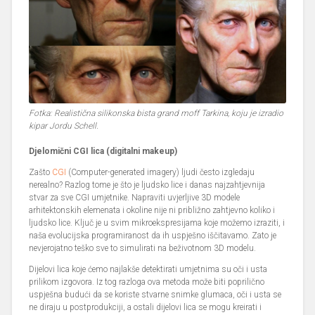
Fotka: Realistična silikonska bista grand moff Tarkina, koju je izradio
kipar Jordu Schell.
Djelomični CGI lica (digitalni makeup)
Zašto
CGI
(Computer-generated imagery) ljudi često izgledaju
nerealno? Razlog tome je što je ljudsko lice i danas najzahtjevnija
stvar za sve CGI umjetnike. Napraviti uvjerljive 3D modele
arhitektonskih elemenata i okoline nije ni približno zahtjevno koliko i
ljudsko lice. Ključ je u svim mikroekspresijama koje možemo izraziti, i
naša evolucijska programiranost da ih uspješno iščitavamo. Zato je
nevjerojatno teško sve to simulirati na beživotnom 3D modelu.
Dijelovi lica koje ćemo najlakše detektirati umjetnima su oči i usta
prilikom izgovora. Iz tog razloga ova metoda može biti poprilično
uspješna budući da se koriste stvarne snimke glumaca, oči i usta se
ne diraju u postprodukciji, a ostali dijelovi lica se mogu kreirati i