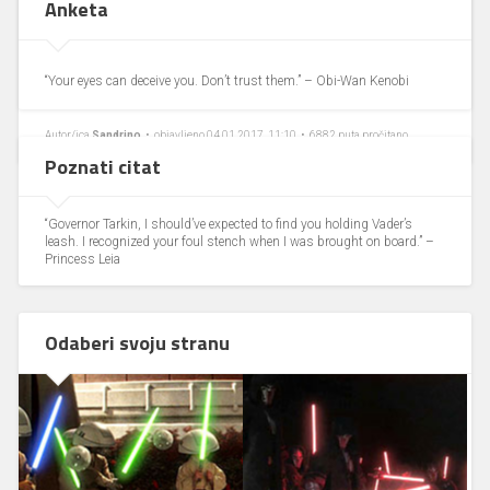
Anketa
ograničenjima koja još uvijek traje, i koju ILM uspješno dobiva od
1977.
“Your eyes can deceive you. Don’t trust them.” – Obi-Wan Kenobi
Autor/ica
Sandrino
• objavljeno 04.01.2017, 11:10 • 6882 puta pročitano
Poznati citat
“Governor Tarkin, I should’ve expected to find you holding Vader’s
leash. I recognized your foul stench when I was brought on board.” –
Princess Leia
Odaberi svoju stranu