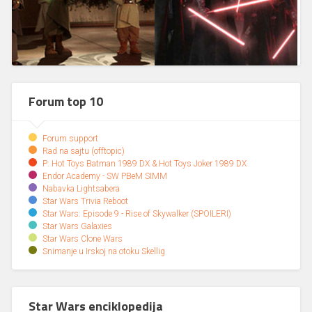
Forum top 10
Forum support
Rad na sajtu (offtopic)
P: Hot Toys Batman 1989 DX & Hot Toys Joker 1989 DX
Endor Academy - SW PBeM SIMM
Nabavka Lightsabera
Star Wars Trivia Reboot
Star Wars: Episode 9 - Rise of Skywalker (SPOILERI)
Star Wars Galaxies
Star Wars Clone Wars
Snimanje u Irskoj na otoku Skellig
Star Wars enciklopedija