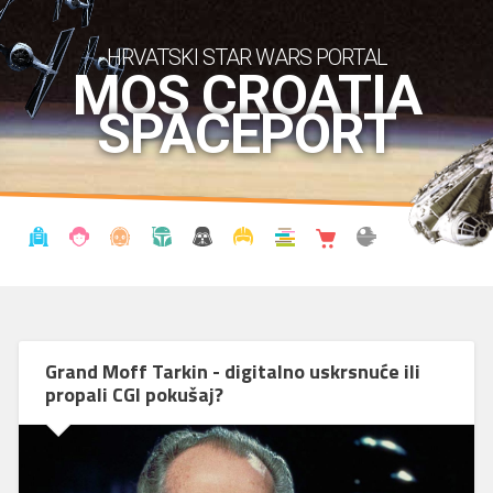
HRVATSKI STAR WARS PORTAL
MOS CROATIA
SPACEPORT
VIJESTI
BLOG
ENCIKLOPEDIJA
KRONOLOGIJA
UDRUGA
KOSTIMI
KNJIŽNICA
SHOP
THE FORUM
Grand Moff Tarkin - digitalno uskrsnuće ili
propali CGI pokušaj?