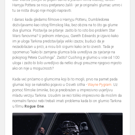
Harryja Pottera se nisu pretjerano žalili - jer je originalni glumac umro i
tu se ništa drugo nije moglo napraviti.
I danas kada gledamo filmove o Harryju Potteru, Dumbledorea
doživljavamo kao istog filmskog lika, bez obzira na to što ga glume
dva glumca. Postavlja se pitanje: zašto bi to isto bio problem Star
Wars fanovima? U jednom intervjuu, Gareth Edwards je izjavio kako
im je uloga Tarkina predstavljalja veliki izazov, budući da je
nezaobilazan u priči, a nisu bili sigurni kako će to izvesti. Tada je
spomenuo "kako bi zamjena glumca bila uvredljiva za sjećanje na
pokojnog Petera Cushinga". Zašto? Cushing je glumio u više od 100
uloga i zašto bi bilo uvredljivo da netko drugi preuzme njegovo mjesto
ako on nije u mogućnosti?
Kada već pričamo o glumcima koji bi to mogli, prvo na pamet pada
glumac koji se nakratko pojavio u Osveti sitha -
Wayne Pygram
. Uz
pomoć filmske šminke, bio je preobražen u impresivno uvjerljivu
mlađu verziju Tarkina. Usudim se reći toliko impresivno da mislim da
normalni fanovi nebi trebali imati problema kada bi on glumio Tarkina
u filmu
Rogue One
.