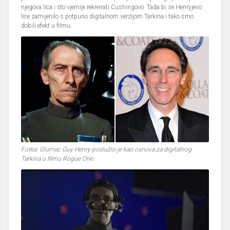
njegova lica i što vjernije rekreirati Cushingovo. Tada bi se Henryjevo
lice zamijenilo s potpuno digitalnom verzijom Tarkina i tako smo
dobili efekt u filmu.
Fotka: Glumac Guy Henry poslužio je kao osnova za digitalnog
Tarkina u filmu Rogue One.