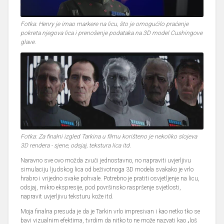
Fotka: Henry je imao markere na licu, što je omogućilo praćenje
pokreta njegova lica i prenošenje podataka na 3D model Cushingove
glave.
Fotka: Za finalni izgled Tarkina u filmu korišteno je nekoliko slojeva
3D rendera - sjene, odsjaj, tekstura lica itd.
Naravno sve ovo možda zvuči jednostavno, no napraviti uvjerljivu
simulaciju ljudskog lica od beživotnoga 3D modela svakako je vrlo
hrabro i vrijedno svake pohvale. Potrebno je pratiti osvjetljenje na licu,
odsjaj, mikro ekspresije, pod površinsko raspršenje svjetlosti,
napravit uvjerljivu teksturu kože itd.
Moja finalna presuda je da je Tarkin vrlo impresivan i kao netko tko se
bavi vizualnim efektima, tvrdim da nitko to ne može nazvati kao „loš