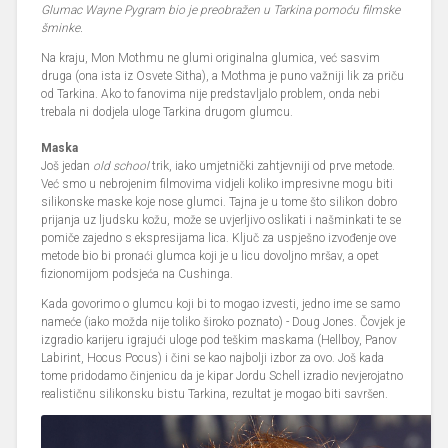
Glumac Wayne Pygram bio je preobražen u Tarkina pomoću filmske
šminke.
Na kraju, Mon Mothmu ne glumi originalna glumica, već sasvim
druga (ona ista iz Osvete Sitha), a Mothma je puno važniji lik za priču
od Tarkina. Ako to fanovima nije predstavljalo problem, onda nebi
trebala ni dodjela uloge Tarkina drugom glumcu.
Maska
Još jedan
old school
trik, iako umjetnički zahtjevniji od prve metode.
Već smo u nebrojenim filmovima vidjeli koliko impresivne mogu biti
silikonske maske koje nose glumci. Tajna je u tome što silikon dobro
prijanja uz ljudsku kožu, može se uvjerljivo oslikati i našminkati te se
pomiče zajedno s ekspresijama lica. Ključ za uspješno izvođenje ove
metode bio bi pronaći glumca koji je u licu dovoljno mršav, a opet
fizionomijom podsjeća na Cushinga.
Kada govorimo o glumcu koji bi to mogao izvesti, jedno ime se samo
nameće (iako možda nije toliko široko poznato) - Doug Jones. Čovjek je
izgradio karijeru igrajući uloge pod teškim maskama (Hellboy, Panov
Labirint, Hocus Pocus) i čini se kao najbolji izbor za ovo. Još kada
tome pridodamo činjenicu da je kipar Jordu Schell izradio nevjerojatno
realističnu silikonsku bistu Tarkina, rezultat je mogao biti savršen.