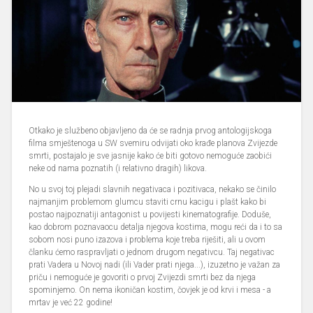
Otkako je službeno objavljeno da će se radnja prvog antologijskoga
filma smještenoga u SW svemiru odvijati oko krađe planova Zvijezde
smrti, postajalo je sve jasnije kako će biti gotovo nemoguće zaobići
neke od nama poznatih (i relativno dragih) likova.
No u svoj toj plejadi slavnih negativaca i pozitivaca, nekako se činilo
najmanjim problemom glumcu staviti crnu kacigu i plašt kako bi
postao najpoznatiji antagonist u povijesti kinematografije. Doduše,
kao dobrom poznavaocu detalja njegova kostima, mogu reći da i to sa
sobom nosi puno izazova i problema koje treba riješiti, ali u ovom
članku ćemo raspravljati o jednom drugom negativcu. Taj negativac
prati Vadera u Novoj nadi (ili Vader prati njega...), izuzetno je važan za
priču i nemoguće je govoriti o prvoj Zvijezdi smrti bez da njega
spominjemo. On nema ikoničan kostim, čovjek je od krvi i mesa - a
mrtav je već 22 godine!