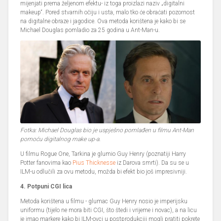
mijenjati prema željenom efektu- iz toga proizlazi naziv „digitalni
makeup“. Pored stvarnih očiju i usta, malo tko će obraćati pozornost
na digitalne obraze i jagodice. Ova metoda korištena je kako bi se
Michael Douglas pomladio za 25 godina u Ant-Man-u.
Fotka: Michael Douglas bio je uspješno pomlađen u filmu Ant-Man
pomoću digitalnog make up-a.
U filmu Rogue One, Tarkina je glumio Guy Henry (poznatiji Harry
Potter fanovima kao
Pius Thicknesse
iz Darova smrti). Da su se u
ILM-u odlučili za ovu metodu, možda bi efekt bio još impresivniji.
4. Potpuni CGI lica
Metoda korištena u filmu - glumac Guy Henry nosio je imperijsku
uniformu (tijelo ne mora biti CGI, što štedi i vrijeme i novac), a na licu
je imao markere kako bi ILM-ovci u postprodukciji mogli pratiti pokrete