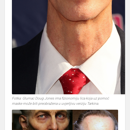
Fotka: Glumac Doug Jones ima fizionomiju lica koja uz pomoć
maske može biti preobražena u uvjerljivu verziju Tarkina.