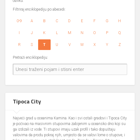
obliku.
Filtriraj enciklopediju po abecedi:
0-9
A
B
C
D
E
F
G
H
I
J
K
L
M
N
O
P
Q
R
S
T
U
V
W
X
Y
Z
Pretraži enciklopediju:
Tipoca City
Najveći grad u oceanima Kamina. Kao i svi ostali gradovi i Tipoca City
je počivao na masivnim stupovima zabijenim u oceansko dno koji su
ga izdizali iz vode. Ti stupovi imaju uzak profil i tako dopuštaju
valovima da prođu pokraj njih, umjesto da se valovi lome o stupove, i