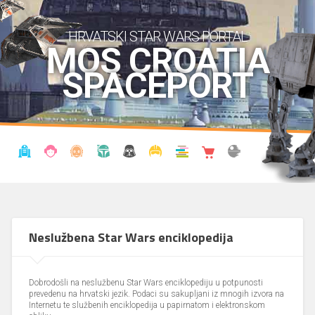
HRVATSKI STAR WARS PORTAL
MOS CROATIA
SPACEPORT
VIJESTI
BLOG
ENCIKLOPEDIJA
KRONOLOGIJA
UDRUGA
KOSTIMI
KNJIŽNICA
SHOP
THE FORUM
Neslužbena Star Wars enciklopedija
Dobrodošli na neslužbenu Star Wars enciklopediju u potpunosti
prevedenu na hrvatski jezik. Podaci su sakupljani iz mnogih izvora na
Internetu te službenih enciklopedija u papirnatom i elektronskom