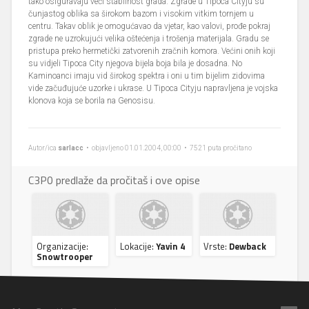
tako osiguravaju veći stabilnost grada. Zgrade u Tipoca Cityju su
čunjastog oblika sa širokom bazom i visokim vitkim tornjem u
centru. Takav oblik je omogućavao da vjetar, kao valovi, prođe pokraj
zgrade ne uzrokujući velika oštećenja i trošenja materijala. Gradu se
pristupa preko hermetički zatvorenih zračnih komora. Većini onih koji
su vidjeli Tipoca City njegova bijela boja bila je dosadna. No
Kaminoanci imaju vid širokog spektra i oni u tim bijelim zidovima
vide začuđujuće uzorke i ukrase. U Tipoca Cityju napravljena je vojska
klonova koja se borila na Genosisu.
Autor/ica
sarlacc
• objavljeno 01.01.2004, 00:00 • 7521 puta pročitano
C3P0 predlaže da pročitaš i ove opise
Organizacije:
Lokacije:
Yavin 4
Vrste:
Dewback
Snowtrooper