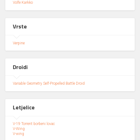
Volfe Karkko
Vrste
Verpine
Droidi
Variable Geometry Self-Propelled Battle Droid
Letjelice
V-19 Torrent borbeni lovac
V-Wing
V-wing