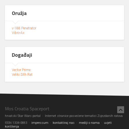
Oružja
v-188 Penetrator
Vibro-Ax
Događaji
Vector Prime
Veliki Sith Rat
Mos Croatia Spaceport
hrvatski Star Wars portal · Internet stranice posvećene tematici Zvjezdanih ratova
ISSN 1334-0883 ·
impressum
·
kontaktiraj nas
·
mediji o nama
·
uvjeti
korištenja