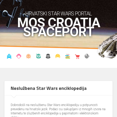
HRVATSKI STAR WARS PORTAL
MOS CROATIA
SPACEPORT
VIJESTI
BLOG
ENCIKLOPEDIJA
KRONOLOGIJA
UDRUGA
KOSTIMI
KNJIŽNICA
SHOP
THE FORUM
Neslužbena Star Wars enciklopedija
Dobrodošli na neslužbenu Star Wars enciklopediju u potpunosti
prevedenu na hrvatski jezik. Podaci su sakupljani iz mnogih izvora na
Internetu te službenih enciklopedija u papirnatom i elektronskom