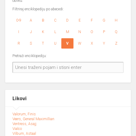
obliku.
Filtriraj enciklopediju po abecedi:
0-9
A
B
C
D
E
F
G
H
I
J
K
L
M
N
O
P
Q
R
S
T
U
V
W
X
Y
Z
Pretraži enciklopediju:
Likovi
Valorum, Finis
Veers, General Maximillian
Ventress, Asajj
Vialco
Vilbum, Astaal