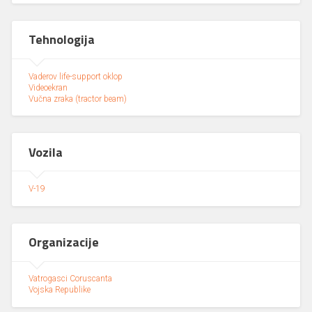
Tehnologija
Vaderov life-support oklop
Videoekran
Vučna zraka (tractor beam)
Vozila
V-19
Organizacije
Vatrogasci Coruscanta
Vojska Republike