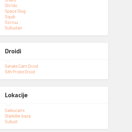
Shi'ido
Space Slug
Squib
Ssi-ruu
Sullustan
Droidi
Senate Cam Droid
Sith Probe Droid
Lokacije
Saleucami
Starkiller baza
Sullust