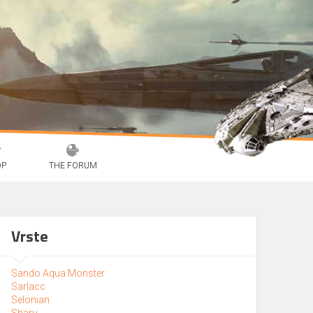
OP
THE FORUM
Vrste
Sando Aqua Monster
Sarlacc
Selonian
Sharu