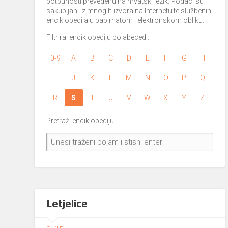
potpunosti prevedenu na hrvatski jezik. Podaci su
sakupljani iz mnogih izvora na Internetu te službenih
enciklopedija u papirnatom i elektronskom obliku.
Filtriraj enciklopediju po abecedi:
0-9
A
B
C
D
E
F
G
H
I
J
K
L
M
N
O
P
Q
R
S
T
U
V
W
X
Y
Z
Pretraži enciklopediju:
Letjelice