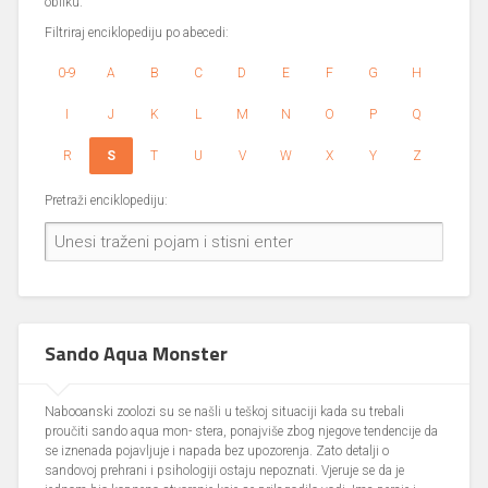
obliku.
Filtriraj enciklopediju po abecedi:
0-9
A
B
C
D
E
F
G
H
I
J
K
L
M
N
O
P
Q
R
S
T
U
V
W
X
Y
Z
Pretraži enciklopediju:
Sando Aqua Monster
Nabooanski zoolozi su se našli u teškoj situaciji kada su trebali
proučiti sando aqua mon- stera, ponajviše zbog njegove tendencije da
se iznenada pojavljuje i napada bez upozorenja. Zato detalji o
sandovoj prehrani i psihologiji ostaju nepoznati. Vjeruje se da je