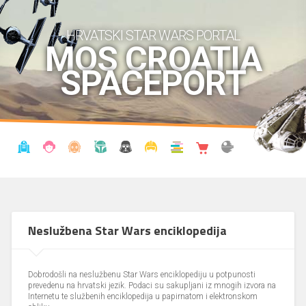
HRVATSKI STAR WARS PORTAL
MOS CROATIA
SPACEPORT
VIJESTI
BLOG
ENCIKLOPEDIJA
KRONOLOGIJA
UDRUGA
KOSTIMI
KNJIŽNICA
SHOP
THE FORUM
Neslužbena Star Wars enciklopedija
Dobrodošli na neslužbenu Star Wars enciklopediju u potpunosti
prevedenu na hrvatski jezik. Podaci su sakupljani iz mnogih izvora na
Internetu te službenih enciklopedija u papirnatom i elektronskom