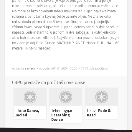
jednom bio kopneno stvorenje koje se prilagodilo vodi. Ima peraje i
ruke s plivaćim kožicama, ali tijelo mu nije prilagođeno za veće brzine.
No može se brzo pokrenuti rabeći mišićavi rep. Plijen najčešće hvata
rukama s pandžama koje najčešće usmrte plijen. Ne zna se kako
nalovi dosta plijena da održi svoju veličinu, ali sando je dojmljiv i
efektan lovac. Može dugo ostati u jezgri, gotovo nevidljiv dok ne odluči
napasti. Jede instantno, u jednom ili dva zalogaja. Također jede colo
claw fish i opee sea killerse ). Najviše vremena provodi duboko u jezgri,
no viđan je kraj Otoh Gunge. MATIČNI PLANET: Naboo DULJINA: 160
metara HRANA: mesojed
Autor/ica
sarlacc
• objavljeno 01.01.2004, 00:00 • 7973 puta pročitano
C3P0 predlaže da pročitaš i ove opise
Likovi:
Danva,
Tehnologija:
Likovi:
Fode &
Joclad
Breathing
Beed
Device