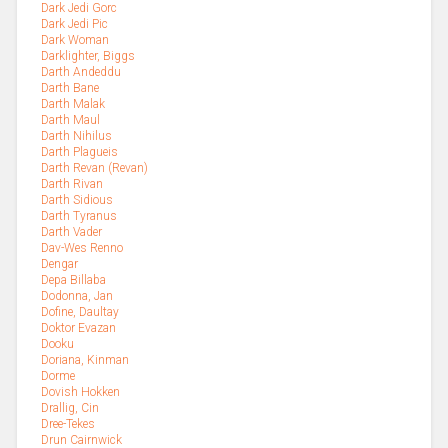
Dark Jedi Gorc
Dark Jedi Pic
Dark Woman
Darklighter, Biggs
Darth Andeddu
Darth Bane
Darth Malak
Darth Maul
Darth Nihilus
Darth Plagueis
Darth Revan (Revan)
Darth Rivan
Darth Sidious
Darth Tyranus
Darth Vader
Dav-Wes Renno
Dengar
Depa Billaba
Dodonna, Jan
Dofine, Daultay
Doktor Evazan
Dooku
Doriana, Kinman
Dorme
Dovish Hokken
Drallig, Cin
Dree-Tekes
Drun Cairnwick