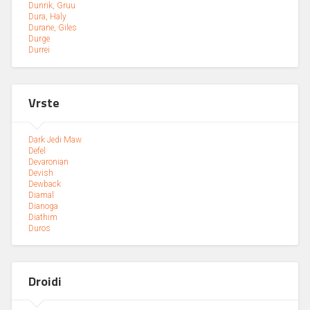
Dunrik, Gruu
Dura, Haly
Durane, Giles
Durge
Durrei
Vrste
Dark Jedi Maw
Defel
Devaronian
Devish
Dewback
Diamal
Dianoga
Diathim
Duros
Droidi