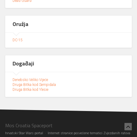
Dead Guard
Oružja
DC-15
Događaji
Denebsko Veliko Vijeće
Druga Bitka kod Sernpidala
Druga Bitka kod Ylesie
Mos Croatia Spaceport
hrvatski Star Wars portal · Internet stranice posvećene tematici Zvjezdanih ratova