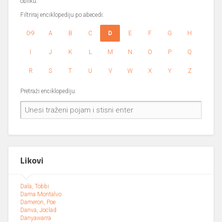
obliku.
Filtriraj enciklopediju po abecedi:
0-9
A
B
C
D
E
F
G
H
I
J
K
L
M
N
O
P
Q
R
S
T
U
V
W
X
Y
Z
Pretraži enciklopediju:
Likovi
Dala, Tobbi
Dama Montalvo
Dameron, Poe
Danva, Joclad
Danyawarra