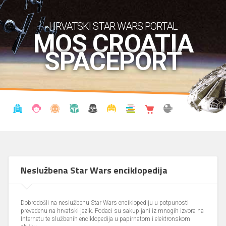
HRVATSKI STAR WARS PORTAL
MOS CROATIA
SPACEPORT
VIJESTI
BLOG
ENCIKLOPEDIJA
KRONOLOGIJA
UDRUGA
KOSTIMI
KNJIŽNICA
SHOP
THE FORUM
Neslužbena Star Wars enciklopedija
Dobrodošli na neslužbenu Star Wars enciklopediju u potpunosti
prevedenu na hrvatski jezik. Podaci su sakupljani iz mnogih izvora na
Internetu te službenih enciklopedija u papirnatom i elektronskom