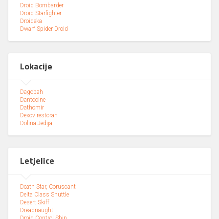
Droid Bombarder
Droid Starfighter
Droideka
Dwarf Spider Droid
Lokacije
Dagobah
Dantooine
Dathomir
Dexov restoran
Dolina Jedija
Letjelice
Death Star, Coruscant
Delta Class Shuttle
Desert Skiff
Dreadnaught
Droid Control Ship