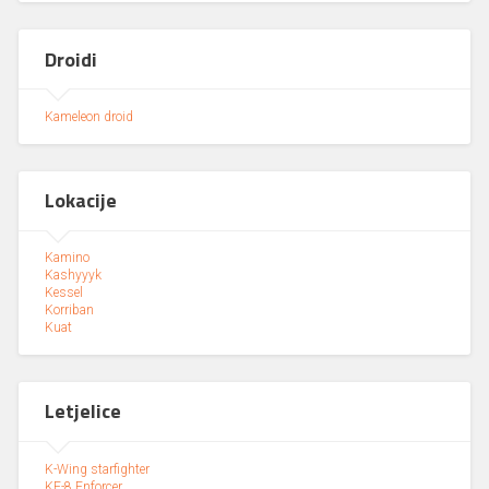
Droidi
Kameleon droid
Lokacije
Kamino
Kashyyyk
Kessel
Korriban
Kuat
Letjelice
K-Wing starfighter
KE-8 Enforcer