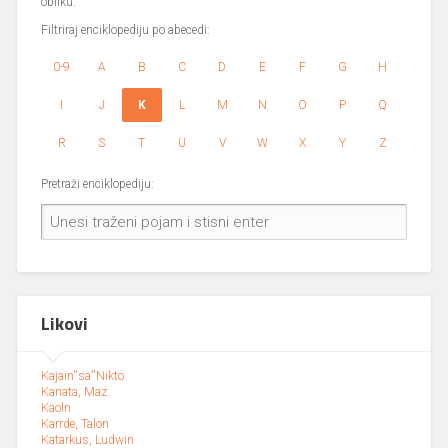
obliku.
Filtriraj enciklopediju po abecedi:
0-9
A
B
C
D
E
F
G
H
I
J
K
L
M
N
O
P
Q
R
S
T
U
V
W
X
Y
Z
Pretraži enciklopediju:
Likovi
Kajain''sa''Nikto
Kanata, Maz
Kaoln
Karrde, Talon
Katarkus, Ludwin