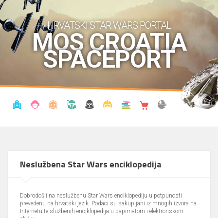
HRVATSKI STAR WARS PORTAL
MOS CROATIA
SPACEPORT
VIJESTI
BLOG
ENCIKLOPEDIJA
KRONOLOGIJA
UDRUGA
KOSTIMI
KNJIŽNICA
SHOP
THE FORUM
Neslužbena Star Wars enciklopedija
Dobrodošli na neslužbenu Star Wars enciklopediju u potpunosti
prevedenu na hrvatski jezik. Podaci su sakupljani iz mnogih izvora na
Internetu te službenih enciklopedija u papirnatom i elektronskom