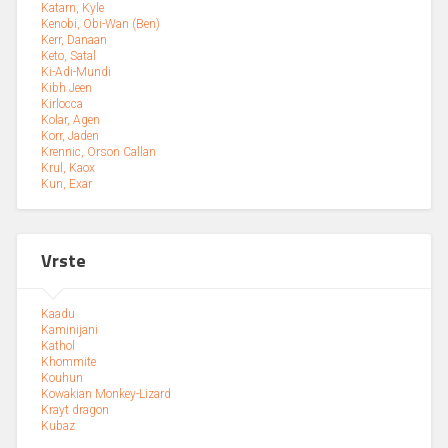
Katarn, Kyle
Kenobi, Obi-Wan (Ben)
Kerr, Danaan
Keto, Satal
Ki-Adi-Mundi
Kibh Jeen
Kirlocca
Kolar, Agen
Korr, Jaden
Krennic, Orson Callan
Krul, Kaox
Kun, Exar
Vrste
Kaadu
Kaminijani
Kathol
Khommite
Kouhun
Kowakian Monkey-Lizard
Krayt dragon
Kubaz