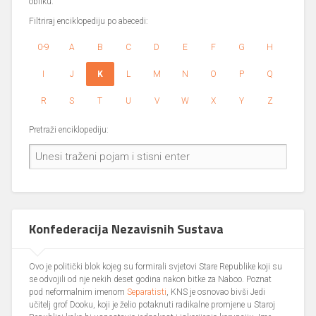
obliku.
Filtriraj enciklopediju po abecedi:
0-9
A
B
C
D
E
F
G
H
I
J
K
L
M
N
O
P
Q
R
S
T
U
V
W
X
Y
Z
Pretraži enciklopediju:
Konfederacija Nezavisnih Sustava
Ovo je politički blok kojeg su formirali svjetovi Stare Republike koji su
se odvojili od nje nekih deset godina nakon bitke za Naboo. Poznat
pod neformalnim imenom
Separatisti
, KNS je osnovao bivši Jedi
učitelj grof Dooku, koji je želio potaknuti radikalne promjene u Staroj