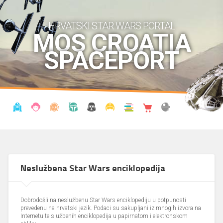
HRVATSKI STAR WARS PORTAL
MOS CROATIA
SPACEPORT
VIJESTI
BLOG
ENCIKLOPEDIJA
KRONOLOGIJA
UDRUGA
KOSTIMI
KNJIŽNICA
SHOP
THE FORUM
Neslužbena Star Wars enciklopedija
Dobrodošli na neslužbenu Star Wars enciklopediju u potpunosti
prevedenu na hrvatski jezik. Podaci su sakupljani iz mnogih izvora na
Internetu te službenih enciklopedija u papirnatom i elektronskom