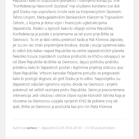
Republici kako bi uspostavio jednakost i iskorijenio korupciju. Ime
"Konfederacija Neovisnih Sustava" nije službeno korišteno sve dok
grof Dooku nije uspostavio čvrste veze sa Korporacijskim Savezom,
Tehno Unijom, Međugalaktičkim Bankarskim Klanom te Trgovačkim
Cehom, s kojima je donio vojni i financijski ugled akcijama
Separatista. Radeći u tajnosti kako bi izbjegli očima Republike,
Konfederacija je počela s pripremama za rat puno prije Bitke za
Geonosis. To im je dalo veliku prednost kada je Rat Klonova započeo,
jer su oni već imali pripremljene brodove, droide i oružje spremne kako
bi odbili bilo kakav napad Republike na centre separatističkih planeta.
Nekoliko tisuća zvjezdanih sustava pridružilo se KNS-u odvajajući se
od Stare Republike do Bitke za Geonosis, dajući političku podršku
potrebnu kako bi Separatisti postali i legitimna prijetnja statusu quo
Stare Republike. Vrhovni kancelar Palpatine ponudio se pregovarati
kako bi postigli dogovor, ali grof Dooku je to odbio. Naposlijetku su
Separatisti odaslali ogromnu vojsku droida na Geonosis i prijetili
pokrenuti rat velikih razmjera protiv Republike. Samo je pravovremena
intervencija Jedi vitezova i otkriće čitave vojske klonskih ratnika koja je
stvorena na Geonosisu uspjela spriječiti KNS da pokrene svoj rat.
Ipak, Bitka za Geonosis je poslužila kao prvi čin Rata Klonova.
Autor/ica
sarlacc
• objavljeno 02.06.2004, 08:44 • 31196 puta pročitano