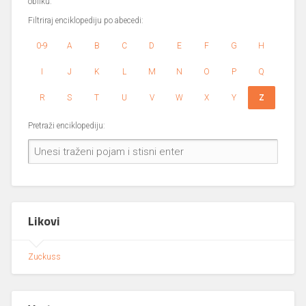
obliku.
Filtriraj enciklopediju po abecedi:
0-9
A
B
C
D
E
F
G
H
I
J
K
L
M
N
O
P
Q
R
S
T
U
V
W
X
Y
Z
Pretraži enciklopediju:
Likovi
Zuckuss