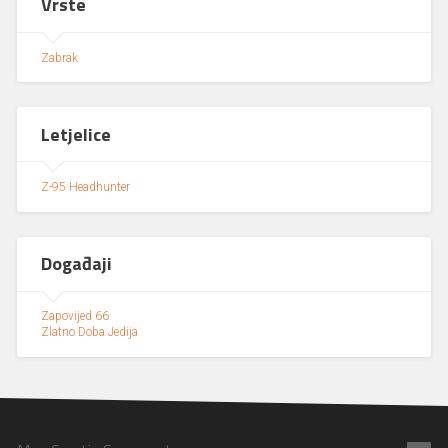
Vrste
Zabrak
Letjelice
Z-95 Headhunter
Događaji
Zapovijed 66
Zlatno Doba Jedija