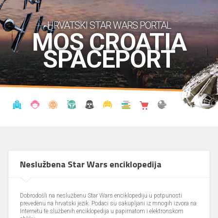
HRVATSKI STAR WARS PORTAL
MOS CROATIA
SPACEPORT
VIJESTI
BLOG
ENCIKLOPEDIJA
KRONOLOGIJA
UDRUGA
KOSTIMI
KNJIŽNICA
SHOP
THE FORUM
Neslužbena Star Wars enciklopedija
Dobrodošli na neslužbenu Star Wars enciklopediju u potpunosti
prevedenu na hrvatski jezik. Podaci su sakupljani iz mnogih izvora na
Internetu te službenih enciklopedija u papirnatom i elektronskom