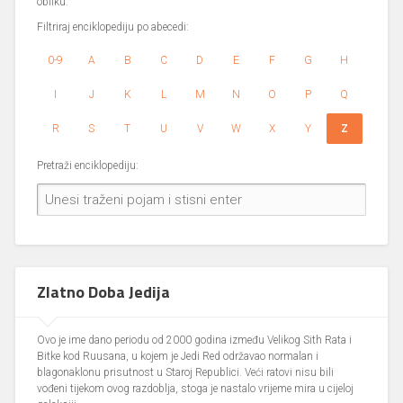
obliku.
Filtriraj enciklopediju po abecedi:
0-9
A
B
C
D
E
F
G
H
I
J
K
L
M
N
O
P
Q
R
S
T
U
V
W
X
Y
Z
Pretraži enciklopediju:
Zlatno Doba Jedija
Ovo je ime dano periodu od 2000 godina između Velikog Sith Rata i
Bitke kod Ruusana, u kojem je Jedi Red održavao normalan i
blagonaklonu prisutnost u Staroj Republici. Veći ratovi nisu bili
vođeni tijekom ovog razdoblja, stoga je nastalo vrijeme mira u cijeloj