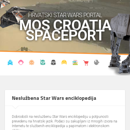
HRVATSKI STAR WARS PORTAL
MOS CROATIA
SPACEPORT
VIJESTI
BLOG
ENCIKLOPEDIJA
KRONOLOGIJA
UDRUGA
KOSTIMI
KNJIŽNICA
SHOP
THE FORUM
Neslužbena Star Wars enciklopedija
Dobrodošli na neslužbenu Star Wars enciklopediju u potpunosti
prevedenu na hrvatski jezik. Podaci su sakupljani iz mnogih izvora na
Internetu te službenih enciklopedija u papirnatom i elektronskom