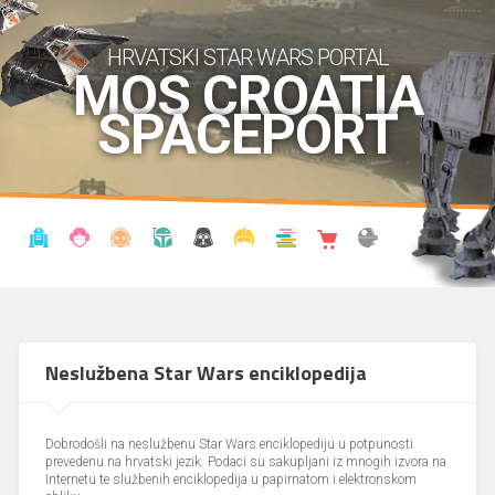
HRVATSKI STAR WARS PORTAL
MOS CROATIA
SPACEPORT
VIJESTI
BLOG
ENCIKLOPEDIJA
KRONOLOGIJA
UDRUGA
KOSTIMI
KNJIŽNICA
SHOP
THE FORUM
Neslužbena Star Wars enciklopedija
Dobrodošli na neslužbenu Star Wars enciklopediju u potpunosti
prevedenu na hrvatski jezik. Podaci su sakupljani iz mnogih izvora na
Internetu te službenih enciklopedija u papirnatom i elektronskom