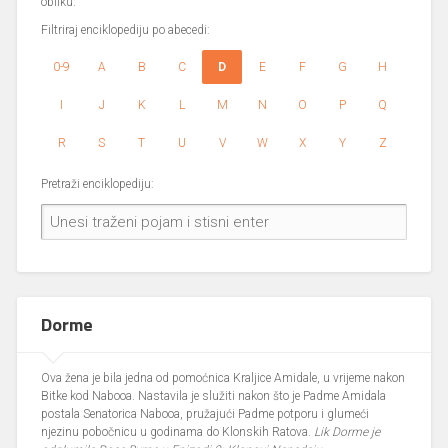
obliku.
Filtriraj enciklopediju po abecedi:
0-9
A
B
C
D
E
F
G
H
I
J
K
L
M
N
O
P
Q
R
S
T
U
V
W
X
Y
Z
Pretraži enciklopediju:
Dorme
Ova žena je bila jedna od pomoćnica Kraljice Amidale, u vrijeme nakon
Bitke kod Nabooa. Nastavila je služiti nakon što je Padme Amidala
postala Senatorica Nabooa, pružajući Padme potporu i glumeći
njezinu pobočnicu u godinama do Klonskih Ratova.
Lik Dorme je