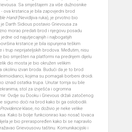
 Grievousa. Sa smještajem za više dužnosnike
- ova krstarica je bila zapovjedni brod
ible Hand
(Nevidljiva ruka), je prvotno bio
 je Darth Sidious postavio Grievousa za
nizno morao predati brod i njegovu posadu
edne od najutjecajnijih i najbogatijih
površina krstarice je bila ispunjena teškim
i trup neprijateljskih brodova. Međutim, nisu
 je bio smješten na platformi na prednjem dijelu
elik dio mosta je bio okružen velikim
 okolinu izvan broda. Budući da je to brod
eimoidianci, kojima su pomagali borbeni droidi.
ko iznad ostatka trupa. Unutar tornja su bile
ekranima, stol za izvješća i ogromna
ir. Ovdje su Dooku i Grievous držali zatočenog
će sigurno doći na brod kako bi ga oslobodili.
č
Providence
klase, no doživio je neke velike
sa. Kako bi bolje funkcionirao kao nosač lovaca
dijela je bio preraspoređen kako bi se napravilo
ažavao Grievousovu taštinu. Komunikacijski i