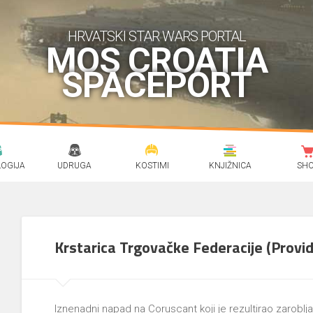
HRVATSKI STAR WARS PORTAL
MOS CROATIA
SPACEPORT
OGIJA
UDRUGA
KOSTIMI
KNJIŽNICA
SH
Krstarica Trgovačke Federacije (Provi
Iznenadni napad na Coruscant koji je rezultirao zarobl