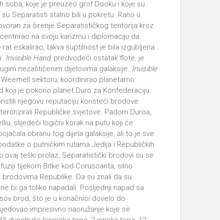
h soba, koje je preuzeo grof Dooku i koje su
su Separatisti stalno bili u pokretu. Rano u
voran za širenje Separatističkog teritorija kroz
centrirao na svoju karizmu i diplomaciju da
at eskalirao, takva suptilnost je bila izgubljena
m.
Invisible Hand
, predvodeći ostatak flote, je
rugim nezaštićenim dijelovima galaksije.
Invisible
Weemell sektoru, koordinirao planetarno
koji je pokorio planet Duro za Konfederaciju.
ristili njegovu reputaciju koristeći brodove
i i terorizirali Republičke svjetove. Padom Duroa,
iu, slijedeći logični korak na putu koji će
jačala obranu tog dijela galaksije, ali to je sve
 podatke o putničkim rutama Jedija i Republičkih
i ovaj teški prolaz, Separatistički brodovi su se
uziji tijekom Bitke kod Coruscanta, silno
u brodovima Republike. Da su znali da su
e bi ga toliko napadali. Posljednji napad sa
sov brod, što je u konačnici dovelo do
sjedovao impresivno naoružanje koje se