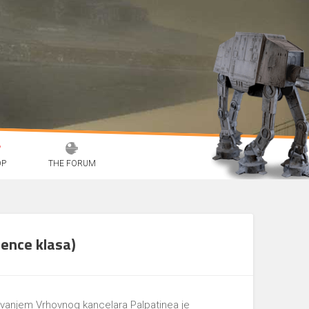
OP
THE FORUM
dence klasa)
javanjem Vrhovnog kancelara Palpatinea je