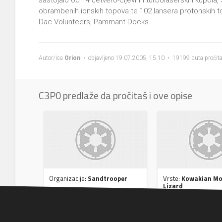
sastojalo od 14 četvero-cijevnih turbolaserskih kupola,
obrambenih ionskih topova te 102 lansera protonskih t
Dac Volunteers, Pammant Docks
Autor/ica
Orion
• objavljeno 19.07.2005, 15:10 • 19199 puta pročit
C3P0 predlaže da pročitaš i ove opise
Organizacije:
Sandtrooper
Vrste:
Kowakian Mo
Lizard