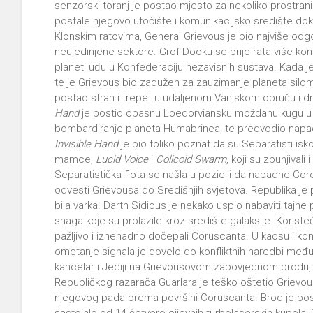
senzorski toranj je postao mjesto za nekoliko prostrani
postale njegovo utočište i komunikacijsko središte dok 
Klonskim ratovima, General Grievous je bio najviše odgo
neujedinjene sektore. Grof Dooku se prije rata više kon
planeti uđu u Konfederaciju nezavisnih sustava. Kada je r
te je Grievous bio zadužen za zauzimanje planeta silo
postao strah i trepet u udaljenom Vanjskom obruču i d
Hand
je postio opasnu Loedorviansku moždanu kugu u 
bombardiranje planeta Humabrinea, te predvodio napad 
Invisible Hand
je bio toliko poznat da su Separatisti isko
mamce,
Lucid Voice
i
Colicoid Swarm
, koji su zbunjival
Separatistička flota se našla u poziciji da napadne Corell
odvesti Grievousa do Središnjih svjetova. Republika je po
bila varka. Darth Sidious je nekako uspio nabaviti tajne
snaga koje su prolazile kroz središte galaksije. Koristeć
pažljivo i iznenadno dočepali Coruscanta. U kaosu i konf
ometanje signala je dovelo do konfliktnih naredbi međ
kancelar i Jediji na Grievousovom zapovjednom brodu, n
Republičkog razarača Guarlara je teško oštetio Grievou
njegovog pada prema površini Coruscanta. Brod je po