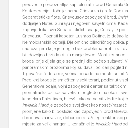
predvodio prepoznatljivi kapitalni ratni brod Generala
Konfederacije - točnije, samo Grievousa i grofa Dookua 
Separatističke flote. Grievousov zapovjedni brod,
Invis
dodijeljen Nuteu Gunrayu i njegovim savjetnicima. Kada
zapovjednika svih Separatističkih snaga, Gunray je po
Grievousu. Poznati kapetan Lushros Dofine, je došao iz j
Neimoidianskih obitelji. Djelomično cilindričnog oblika, 
naoružanjem koje je moglo bez problema probiti štitove 
bili dovoljno brzi da ciljaju manje lovce. Most krstarice
broda, prije dijela gdje se prednji dio počeo sužavati. V
panoramskim prozorima koji su davali odličan pogled na
Trgovačke federacije, većina posade na mostu su bili N
Pred kraj broda je smješten visoki toranj, podignut viso
Generalove odaje, vojni zapovjedni centar sa taktičkim 
promatračka paluba sa velikim pogledom na okolni svem
kancelara Palpatinea, htjevši tako namamiti Jedije koji 
Invisible Hand
je započeo svoj život kao nosač/razara
promjene kako bi poslužio kao zapovjedni brod Grievou
i brodova za invazije, dobar dio stražnjeg reaktorskog 
mjesta za veliki hangar. U konačnici je
Invisible Hand
odr