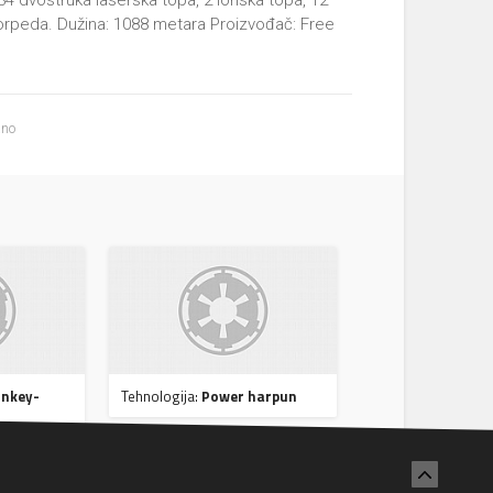
 34 dvostruka laserska topa, 2 ionska topa, 12
orpeda. Dužina: 1088 metara Proizvođač: Free
ano
nkey-
Tehnologija:
Power harpun