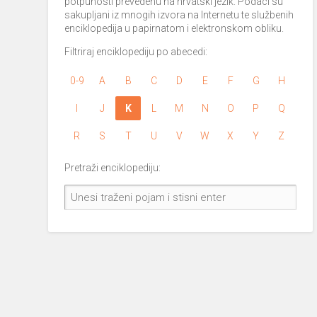
potpunosti prevedenu na hrvatski jezik. Podaci su
sakupljani iz mnogih izvora na Internetu te službenih
enciklopedija u papirnatom i elektronskom obliku.
Filtriraj enciklopediju po abecedi:
0-9
A
B
C
D
E
F
G
H
I
J
K
L
M
N
O
P
Q
R
S
T
U
V
W
X
Y
Z
Pretraži enciklopediju: