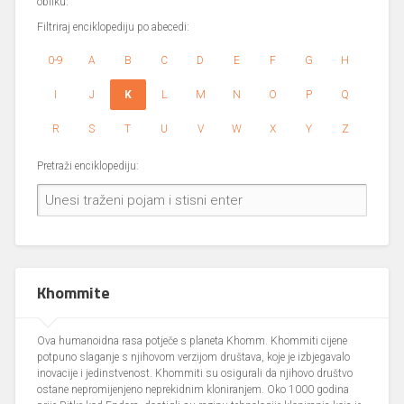
obliku.
Filtriraj enciklopediju po abecedi:
0-9
A
B
C
D
E
F
G
H
I
J
K
L
M
N
O
P
Q
R
S
T
U
V
W
X
Y
Z
Pretraži enciklopediju:
Khommite
Ova humanoidna rasa potječe s planeta Khomm. Khommiti cijene
potpuno slaganje s njihovom verzijom društava, koje je izbjegavalo
inovacije i jedinstvenost. Khommiti su osigurali da njihovo društvo
ostane nepromijenjeno neprekidnim kloniranjem. Oko 1000 godina