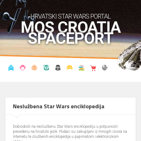
HRVATSKI STAR WARS PORTAL
MOS CROATIA
SPACEPORT
VIJESTI
BLOG
ENCIKLOPEDIJA
KRONOLOGIJA
UDRUGA
KOSTIMI
KNJIŽNICA
SHOP
THE FORUM
Neslužbena Star Wars enciklopedija
Dobrodošli na neslužbenu Star Wars enciklopediju u potpunosti
prevedenu na hrvatski jezik. Podaci su sakupljani iz mnogih izvora na
Internetu te službenih enciklopedija u papirnatom i elektronskom