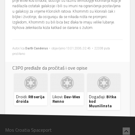
prije Bitke kod Endora, dostigli su razinu tehnologije kloniranja koja je
nadilazila ostatak galaksije i bili su imuni na ograničenja postavljena
u galaksiji za vrijeme Klonskih ratova. Khommiti su klonirali čak i
biljke i životinje, da osiguraju da se nikada ništa ne promjeni.
Izgledom, Khommiti su bili bića bez dlaka te imaju velike lubanje.
Njihova zelenkasta koža katkad se išarana s žutom.
Autor/ica
Darth Canderus
• objavljeno 13.01.2006, 02:46 • 22338 puta
pročitano
C3P0 predlaže da pročitaš i ove opise
Droidi:
R8 serija
Likovi:
Dav-Wes
Događaji:
Bitka
droida
Renno
kod
Muunilinsta
Mos Croatia Spaceport