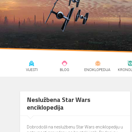
VIJESTI
BLOG
ENCIKLOPEDIJA
KRONOL
Neslužbena Star Wars
enciklopedija
Dobrodošli na neslužbenu Star Wars enciklopediju u