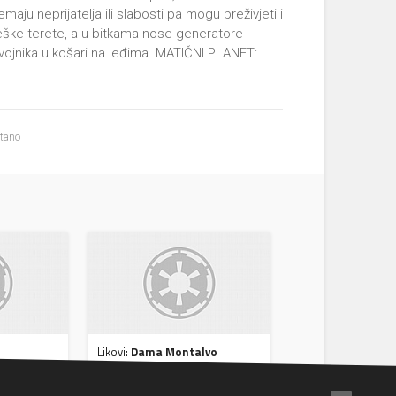
nemaju neprijatelja ili slabosti pa mogu preživjeti i
teške terete, a u bitkama nose generatore
 vojnika u košari na leđima. MATIČNI PLANET:
itano
Likovi:
Dama Montalvo