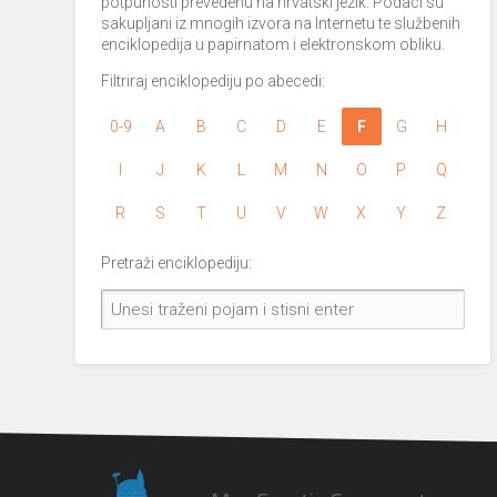
potpunosti prevedenu na hrvatski jezik. Podaci su
sakupljani iz mnogih izvora na Internetu te službenih
enciklopedija u papirnatom i elektronskom obliku.
Filtriraj enciklopediju po abecedi:
0-9
A
B
C
D
E
F
G
H
I
J
K
L
M
N
O
P
Q
R
S
T
U
V
W
X
Y
Z
Pretraži enciklopediju: