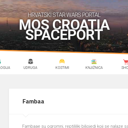
HRVATSKI STAR WARS PORTAL
MOS CROATIA
SPACEPORT
OGIJA
UDRUGA
KOSTIMI
KNJIŽNICA
SH
Fambaa
Fambaae su ogromni, reptililiki biljojedi koji se nalaze