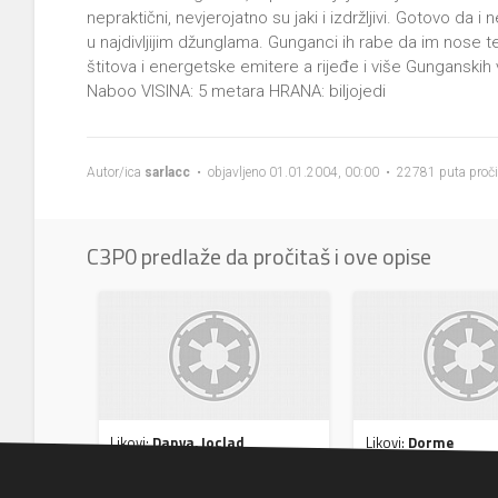
nepraktični, nevjerojatno su jaki i izdržljivi. Gotovo da i 
u najdivljijim džunglama. Gunganci ih rabe da im nose 
štitova i energetske emitere a rijeđe i više Gunganskih
Naboo VISINA: 5 metara HRANA: biljojedi
Autor/ica
sarlacc
• objavljeno 01.01.2004, 00:00 • 22781 puta proč
C3P0 predlaže da pročitaš i ove opise
Likovi:
Danva, Joclad
Likovi:
Dorme