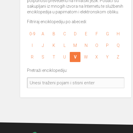
potpunosti prevedenu na hrvatski jezik. Podaci su
sakupljani iz mnogih izvora na Internetu te službenih
enciklopedija u papirnatom i elektronskom obliku.
Filtriraj enciklopediju po abecedi:
0-9
A
B
C
D
E
F
G
H
I
J
K
L
M
N
O
P
Q
R
S
T
U
V
W
X
Y
Z
Pretraži enciklopediju: