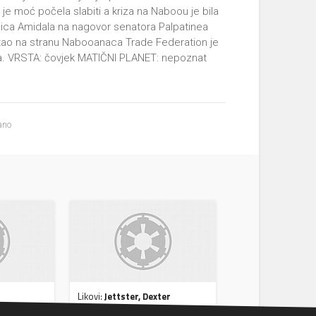
je moć počela slabiti a kriza na Naboou je bila
raljica Amidala na nagovor senatora Palpatinea
tao na stranu Nabooanaca Trade Federation je
ra. VRSTA: čovjek MATIČNI PLANET: nepoznat
ano
Likovi:
Jettster, Dexter