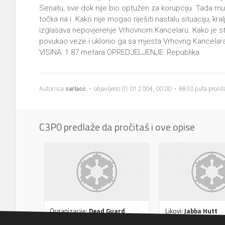
Senatu, sve dok nije bio optužen za korupciju. Tada mu 
točka na i. Kako nije mogao riješiti nastalu situaciju, k
izglasava nepovjerenje Vrhovnom Kancelaru. Kako je s
povukao veze i uklonio ga sa mjesta Vrhovng Kancela
VISINA: 1.87 metara OPREDJELJENJE: Republika
Autor/ica
sarlacc
• objavljeno 01.01.2004, 00:00 • 8833 puta pročit
C3P0 predlaže da pročitaš i ove opise
Organizacije:
Dead Guard
Likovi:
Jabba Hutt