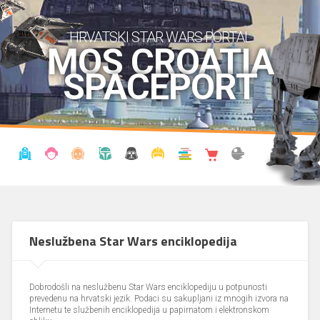
HRVATSKI STAR WARS PORTAL
MOS CROATIA
SPACEPORT
VIJESTI
BLOG
ENCIKLOPEDIJA
KRONOLOGIJA
UDRUGA
KOSTIMI
KNJIŽNICA
SHOP
THE FORUM
Neslužbena Star Wars enciklopedija
Dobrodošli na neslužbenu Star Wars enciklopediju u potpunosti
prevedenu na hrvatski jezik. Podaci su sakupljani iz mnogih izvora na
Internetu te službenih enciklopedija u papirnatom i elektronskom