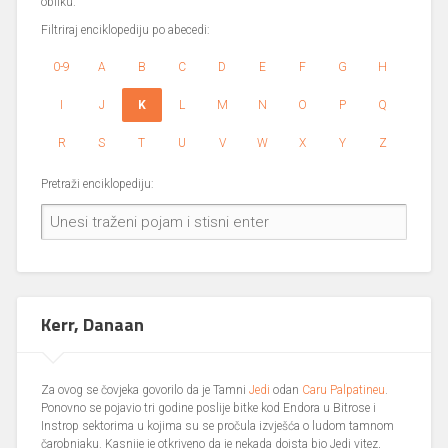
obliku.
Filtriraj enciklopediju po abecedi:
0-9
A
B
C
D
E
F
G
H
I
J
K
L
M
N
O
P
Q
R
S
T
U
V
W
X
Y
Z
Pretraži enciklopediju:
Kerr, Danaan
Za ovog se čovjeka govorilo da je Tamni
Jedi
odan
Caru Palpatineu
.
Ponovno se pojavio tri godine poslije bitke kod Endora u Bitrose i
Instrop sektorima u kojima su se pročula izvješća o ludom tamnom
čarobnjaku. Kasnije je otkriveno da je nekada doista bio Jedi vitez,