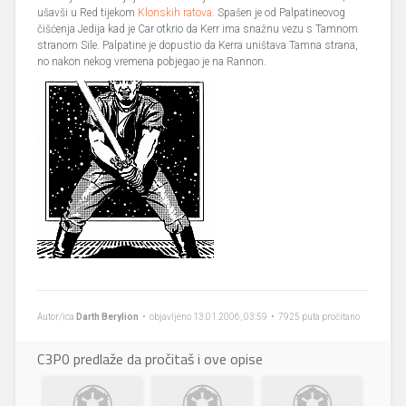
ušavši u Red tijekom
Klonskih ratova
. Spašen je od Palpatineovog
čišćenja Jedija kad je Car otkrio da Kerr ima snažnu vezu s Tamnom
stranom Sile. Palpatine je dopustio da Kerra uništava Tamna strana,
no nakon nekog vremena pobjegao je na Rannon.
Autor/ica
Darth Berylion
• objavljeno 13.01.2006, 03:59 • 7925 puta pročitano
C3P0 predlaže da pročitaš i ove opise