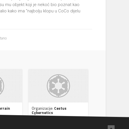
 su mu objekt koji je nekoć bio poznat kao
alio kako ima "najbolju klopu u CoCo dijelu
itano
errain
Organizacije:
Cestus
Cybernetics