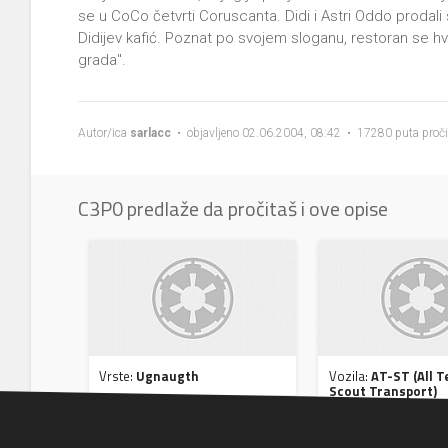
se u CoCo četvrti Coruscanta. Didi i Astri Oddo prodali
Didijev kafić. Poznat po svojem sloganu, restoran se hv
grada".
Autor/ica
sarlacc
• objavljeno 02.06.2004, 08:42 • 17280 puta proč
C3P0 predlaže da pročitaš i ove opise
Vrste:
Ugnaugth
Vozila:
AT-ST (All T
Scout Transport)