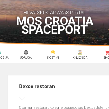
HRVATSKI STAR WARS PORTAL
MOS CROATIA
SPACEPORT
OGIJA
UDRUGA
KOSTIMI
KNJIŽNICA
SH
Dexov restoran
Ovaj mali restoran, kojeg je posjedovao Dex Jettster ti