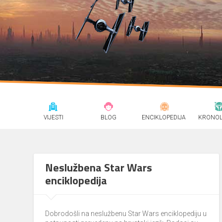
VIJESTI
BLOG
ENCIKLOPEDIJA
KRONOL
Neslužbena Star Wars
enciklopedija
Dobrodošli na neslužbenu Star Wars enciklopediju u