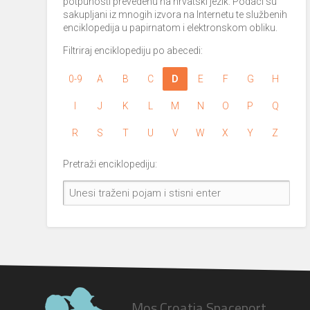
potpunosti prevedenu na hrvatski jezik. Podaci su
sakupljani iz mnogih izvora na Internetu te službenih
enciklopedija u papirnatom i elektronskom obliku.
Filtriraj enciklopediju po abecedi:
0-9
A
B
C
D
E
F
G
H
I
J
K
L
M
N
O
P
Q
R
S
T
U
V
W
X
Y
Z
Pretraži enciklopediju:
Mos Croatia Spaceport