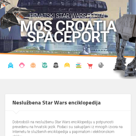
HRVATSKI STAR WARS PORTAL
MOS CROATIA
SPACEPORT
VIJESTI
BLOG
ENCIKLOPEDIJA
KRONOLOGIJA
UDRUGA
KOSTIMI
KNJIŽNICA
SHOP
THE FORUM
Neslužbena Star Wars enciklopedija
Dobrodošli na neslužbenu Star Wars enciklopediju u potpunosti
prevedenu na hrvatski jezik. Podaci su sakupljani iz mnogih izvora na
Internetu te službenih enciklopedija u papirnatom i elektronskom