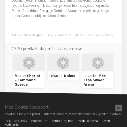
Dookua tijekom Klonskih ratova. Iz središta holokrona, Dooku je
izvadio krvavo crveni kristal koji je nekad bio dio svjetlosnog mača
Dartha Andeddua. Dao ga je Quinlanu Vosu, malo prije nego što je
poslao Vosa da ubije senatora Vienta.
Autor/ica
Darth Berylion
• objavljeno 08.11.2005, 01:56 • 8127 puta pročitano
C3P0 predlaže da pročitaš i ove opise
Vozila:
Chariot
Lokacije:
Naboo
Lokacije:
Mos
- Command
Espa Swoop
Speeder
Arena
Mos Croatia Spaceport
hrvatski Star Wars portal · Internet stranice posvećene tematici Zvjezdanih ratova
ISSN 1334-0883 ·
impressum
·
kontaktiraj nas
·
mediji o nama
·
uvjeti
korištenja