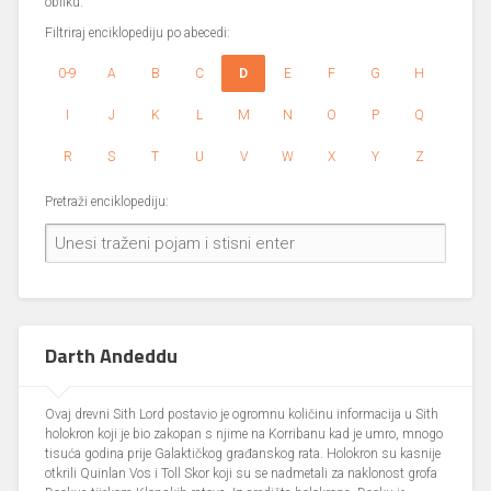
obliku.
Filtriraj enciklopediju po abecedi:
0-9
A
B
C
D
E
F
G
H
I
J
K
L
M
N
O
P
Q
R
S
T
U
V
W
X
Y
Z
Pretraži enciklopediju:
Darth Andeddu
Ovaj drevni Sith Lord postavio je ogromnu količinu informacija u Sith
holokron koji je bio zakopan s njime na Korribanu kad je umro, mnogo
tisuća godina prije Galaktičkog građanskog rata. Holokron su kasnije
otkrili Quinlan Vos i Toll Skor koji su se nadmetali za naklonost grofa