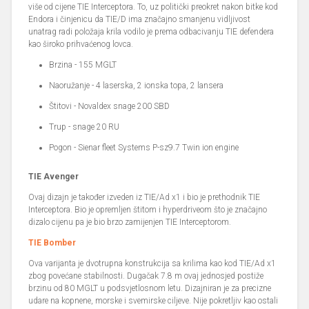
više od cijene TIE Interceptora. To, uz politički preokret nakon bitke kod
Endora i činjenicu da TIE/D ima značajno smanjenu vidljivost
unatrag radi položaja krila vodilo je prema odbacivanju TIE defendera
kao široko prihvaćenog lovca.
Brzina - 155 MGLT
Naoružanje - 4 laserska, 2 ionska topa, 2 lansera
Štitovi - Novaldex snage 200 SBD
Trup - snage 20 RU
Pogon - Sienar fleet Systems P-sz9.7 Twin ion engine
TIE Avenger
Ovaj dizajn je također izveden iz TIE/Ad x1 i bio je prethodnik TIE
Interceptora. Bio je opremljen štitom i hyperdriveom što je značajno
dizalo cijenu pa je bio brzo zamijenjen TIE Interceptorom.
TIE Bomber
Ova varijanta je dvotrupna konstrukcija sa krilima kao kod TIE/Ad x1
zbog povećane stabilnosti. Dugačak 7.8 m ovaj jednosjed postiže
brzinu od 80 MGLT u podsvjetlosnom letu. Dizajniran je za precizne
udare na kopnene, morske i svemirske ciljeve. Nije pokretljiv kao ostali