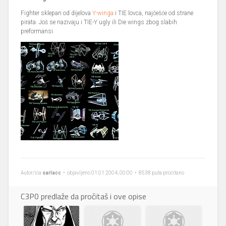
Fighter sklepan od dijelova
Y-winga
i TIE lovca, najčešće od strane
pirata. Još se nazivaju i TIE-Y ugly ili Die wings zbog slabih
preformansi.
Autor/ica
sarlacc
• objavljeno 01.01.2004, 00:00 • 8538 puta pročitano
C3P0 predlaže da pročitaš i ove opise