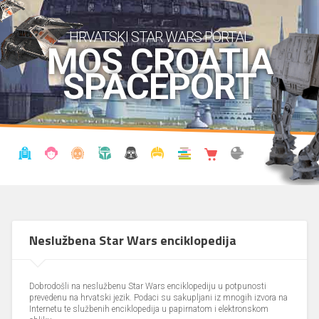
HRVATSKI STAR WARS PORTAL
MOS CROATIA
SPACEPORT
VIJESTI
BLOG
ENCIKLOPEDIJA
KRONOLOGIJA
UDRUGA
KOSTIMI
KNJIŽNICA
SHOP
THE FORUM
Neslužbena Star Wars enciklopedija
Dobrodošli na neslužbenu Star Wars enciklopediju u potpunosti
prevedenu na hrvatski jezik. Podaci su sakupljani iz mnogih izvora na
Internetu te službenih enciklopedija u papirnatom i elektronskom