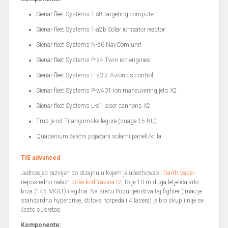
Sienar fleet Systems T-s8 targeting computer
Sienar fleet Systems 1-a2b Solar ionizator reactor
Sienar fleet Systems N-s6 NavCom unit
Sienar fleet Systems P-s4 Twin ion engines
Sienar fleet Systems F-s3.2 Avionics control
Sienar fleet Systems P-w401 Ion maneuvering jets X2
Sienar fleet Systems L-s1 laser cannons X2
Trup je od Titanijumske legure (snage 15 RU)
Quadanium čelični pojačani solarni paneli/krila
TIE advanced
Jednosjed razvijen po dizajnu u kojem je učestvovao i
Darth Vader
neposredno nakon
bitke kod Yavina IV
. To je 10 m duga letjelica vrlo
brza (145 MGLT) i agilna. Na sreću Pobunjeništva taj fighter (imao je
standardno hyperdrive, štitove, torpeda i 4 lasera) je bio skup i nije se
često susretao.
Komponente: