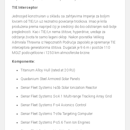
TIE Interceptor
Jednosjed konstruiran u skladu sa zahtjevima Imperije za boljim
lovcem od TIE/Ln uz neznatno povećanje troškova. Imao je krila
produžena prema naprijed čiji je središnji dio bio odstranjen radi bolje
preglednosti. Kao i TIE/Ln nema štitove, hyperdrive, uređaje za
održanje života te samo lagani oklop. Nakon povratka Velikog
Admirala Thrawna iz Nepoznatih Područja započelo je opremanje TIE
interceptora generatorima štitova. Dugačak je 9.6 m i postiže 110
MGLT podsvjetlosne i 1250 km atmosferske brzine.
Komponente:
Titanium Alloy Hull (rated at 20 RU)
Quadanium Steel Armored Solar Panels
Sienar Fleet Systems I-a3b Solar Ionization Reactor
Sienar Fleet Systems S-c4.1 Multi-range Tracking Array Grid
Sienar Fleet Systems F-s4 Avionics Control
Sienar Fleet Systems T-s9a Targeting Computer
Sienar Fleet Systems P-s5.6 Twin Ion Engines