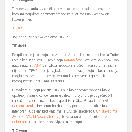
TIE Vanguard
Također varijanta izvidničkog lovca koji je sa dodatnim senzorima i
komunikacijskom opremom tragao za piratima i izviđao pokrete
Pobunjenika.
TIE/rc
Još jedna izvidnička varijanta TIE/Ln.
TIE droid
Bespilotna letjelica koju je dizajnirao Arndall Lott nakon bitke za Endor.
Lott je kao inspiraciju uzeo dizajn
Katana flote
. Lott je također pokušao
automatizirati
AT-AT
, ali zbog neodgovarajućeg nivoa automatizacije
nije uspio. TIE/D imao je najbolju automatizaciju koju je tada Imperija
mogla proizvesti i mogao se koristiti kao neovisni fighter ili kao
kompjutorski upravljana eskadrila.
U svakom slučaju početni TIE/D nije bio posebno moćan i bio je
upotrebljiv samo koncentriran u velikom broju. Bio je dugačak 6.1 m i
naoružan parom lasera i bez hyperdrivea. Cbot Galactica Ace-6
Borbeni Droid
je bio centralni dio upravljanja brodom, ali je bio
inferioran ljudskim protivnicima. TIE/D se izradjivao u
Uništavačima
Svjetova (World Devastatorima)
, te kada su oni uništeni kod
Mon
Calamaria
TIE/D se nije pojavljivao u značajnijem broju.
TIE-wing