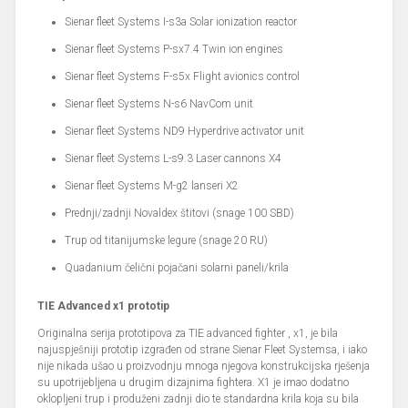
Sienar fleet Systems I-s3a Solar ionization reactor
Sienar fleet Systems P-sx7.4 Twin ion engines
Sienar fleet Systems F-s5x Flight avionics control
Sienar fleet Systems N-s6 NavCom unit
Sienar fleet Systems ND9 Hyperdrive activator unit
Sienar fleet Systems L-s9.3 Laser cannons X4
Sienar fleet Systems M-g2 lanseri X2
Prednji/zadnji Novaldex štitovi (snage 100 SBD)
Trup od titanijumske legure (snage 20 RU)
Quadanium čelični pojačani solarni paneli/krila
TIE Advanced x1 prototip
Originalna serija prototipova za TIE advanced fighter , x1, je bila
najuspješniji prototip izgrađen od strane Sienar Fleet Systemsa, i iako
nije nikada ušao u proizvodnju mnoga njegova konstrukcijska rješenja
su upotrijebljena u drugim dizajnima fightera. X1 je imao dodatno
oklopljeni trup i produženi zadnji dio te standardna krila koja su bila