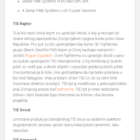
Sienar Fleet Systems N-s6 NavCom Unit
4 Sienar Fleet Systems L-s9.3 Laser Cannons
TIE Raptor
To je bio naziv lovca kojim su upravljali droidi, a koji je razvijen od
strane ratnog zapovjednika Zsinja tijekom njegove borbe protiv Nove
Republike. Prvi put su bili upotrijebljeni kao lažna 181 fighterska
grupa (Baron Soonthir Fell) kojom je Zsinj nastojao namamiti i
uništiti
Rogue Squadron
. Ovim fighterima su upravljali droidi u paru
sa ljudski upravljanim TIE Interceptorima. U toj kombinaciji ljudski
piloti su vodili par, a droidi slijedili i ispravljali greške ljudskih pilota.
Ova kombinacija bi bila i šire upotrijebljena da nije teško poražena u
bici kod Selaggisa. Imao je kokpit sličan TIE/Ln, ali sa četiri krila
montirana direktno na kokpit, TIE/rpt je modificiran u jednosjed kratko
prije Zsinjevog poraza kod
Dathomira
. TIE/rpt je imao nedostatne
štitove i četiri laserska topa montirana na krilima i dva lansera
projektila.
TIE Scout
Limitirana produkcija standardnog TIE lovca sa dodanim paketom
dugodometnih senzora i jačom komunikacijskom opremom, lako
naoružan.