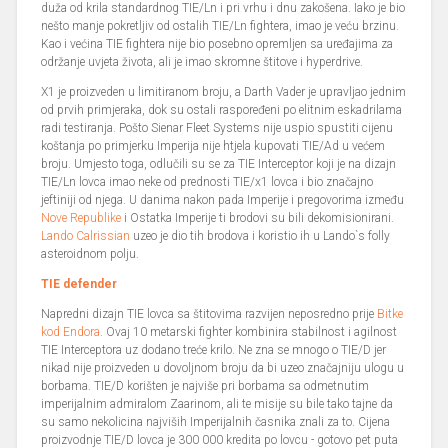
duža od krila standardnog TIE/Ln i pri vrhu i dnu zakošena. Iako je bio
nešto manje pokretljiv od ostalih TIE/Ln fightera, imao je veću brzinu.
Kao i većina TIE fightera nije bio posebno opremljen sa uređajima za
održanje uvjeta života, ali je imao skromne štitove i hyperdrive.
X1 je proizveden u limitiranom broju, a Darth Vader je upravljao jednim
od prvih primjeraka, dok su ostali raspoređeni po elitnim eskadrilama
radi testiranja. Pošto Sienar Fleet Systems nije uspio spustiti cijenu
koštanja po primjerku Imperija nije htjela kupovati TIE/Ad u većem
broju. Umjesto toga, odlučili su se za TIE Interceptor koji je na dizajn
TIE/Ln lovca imao neke od prednosti TIE/x1 lovca i bio značajno
jeftiniji od njega. U danima nakon pada Imperije i pregovorima između
Nove Republike
i Ostatka Imperije ti brodovi su bili dekomisionirani.
Lando Calrissian
uzeo je dio tih brodova i koristio ih u Lando`s folly
asteroidnom polju.
TIE defender
Napredni dizajn TIE lovca sa štitovima razvijen neposredno prije
Bitke
kod Endora
. Ovaj 10 metarski fighter kombinira stabilnost i agilnost
TIE Interceptora uz dodano treće krilo. Ne zna se mnogo o TIE/D jer
nikad nije proizveden u dovoljnom broju da bi uzeo značajniju ulogu u
borbama. TIE/D korišten je najviše pri borbama sa odmetnutim
imperijalnim admiralom Zaarinom, ali te misije su bile tako tajne da
su samo nekolicina najviših Imperijalnih časnika znali za to. Cijena
proizvodnje TIE/D lovca je 300 000 kredita po lovcu - gotovo pet puta