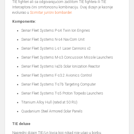
TIE fighteri ali sa odgovarajućom zaštitom TIE fightera ili TIE
Interceptora čini smrtonosnu kombinaciju. Ovaj dizajn je kasnije
evoluirao u
Scimitar jurišni bombarder
.
Komponente:
Seinar Fleet Systems P-s4 Twin Ion Engines
Sienar Fleet Systems N-s4 NavCom Unit
Sienar Fleet Systems L-s1 Laser Cannons x2
Sienar Fleet Systems M-s3 Concussion Missile Launchers
Sienar Fleet Systems I-a2b Solar Ionization Reactor
Sienar Fleet Systems F-s3.2 Avionics Control
Sienar Fleet Systems T-s7b Targeting Computer
Sienar Fleet Systems T-s5 Proton Torpedo Launchers
Titanium Alloy Hull (rated at 50 RU)
Quadanium Steel Armored Solar Panels
TIE deluxe
Napredni dizajn TIE/Ln lovca koji nikad nije ušao u borbu.