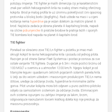
položaju Imperije. TIE fighter je malih dimenzija čiji je karakteristični
znak par velikih heksagonalnih krila na svakoj strani malog sferičnog
kokpita. Brod je malog profila te uz iznimnu pokretljivost čini opasnog
protivnika u bliskoj borbi (dogfightu). Radi uštede na masi i u cijeni
koštanja nema
hyperdrive
pa je vezan doletom za matični planet ili
brod. Najčešća zadaća je obrana planeta ili kapitalnog broda, napadi
na slične
pobunjeničke
ili piratske brodove te pratnja težih i sporijih
TIE bombera kod napada na planet ili kapitalni brod.
TIE fighter
Ponekad se skraćeno zove TIE/Ln fighter u početku je imao mali
okrugli kokpit te ravna heksagonalna krila i posadu od jednog pilota.
Razvijen je od strane Sienar Fleet Systemsa i postao je osnova za sve
ostale varijante TIE fightera. Dugačak je 6.3m i može postići brzinu od
100 MGLT u svemiru a u atmosferi 1200 km/h. Njegov kokpit je od
titanijske legure i quadanium čeličnih pojačanih solarnih panela/krila.
U želji za što većom uštedom i masovnijom produkcijom TIE/Ln nema
štitove, uređaje za održanje života, hyperdrive te minimalne zalihe
goriva. Pilot unutar kokpita mora biti odjeven u puno zaštitno pilotsko
odijelo sa samostalnim sistemom za održanje života. Eliminacijom
ovih sistema ispunjeni su zahtjevi Imperije za lakim, brzim,
odgovarajuće naoružanim lovcem kratkog doleta koji nije preskup za
masovnu proizvodnju.
Komponente: