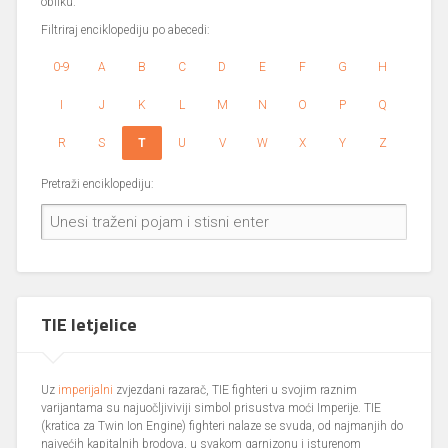
obliku.
Filtriraj enciklopediju po abecedi:
0-9
A
B
C
D
E
F
G
H
I
J
K
L
M
N
O
P
Q
R
S
T
U
V
W
X
Y
Z
Pretraži enciklopediju:
TIE letjelice
Uz
imperijalni
zvjezdani razarač, TIE fighteri u svojim raznim
varijantama su najuočljiviviji simbol prisustva moći Imperije. TIE
(kratica za Twin Ion Engine) fighteri nalaze se svuda, od najmanjih do
najvećih kapitalnih brodova, u svakom garnizonu i isturenom