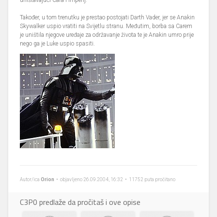
uništavajući Cara i Imperij.
Također, u tom trenutku je prestao postojati Darth Vader, jer se Anakin
Skywalker uspio vratiti na Svijetlu stranu. Međutim, borba sa Carem
je uništila njegove uređaje za održavanje života te je Anakin umro prije
nego ga je Luke uspio spasiti.
Autor/ica
Orion
• objavljeno 26.09.2004, 16:32 • 11752 puta pročitano
C3P0 predlaže da pročitaš i ove opise