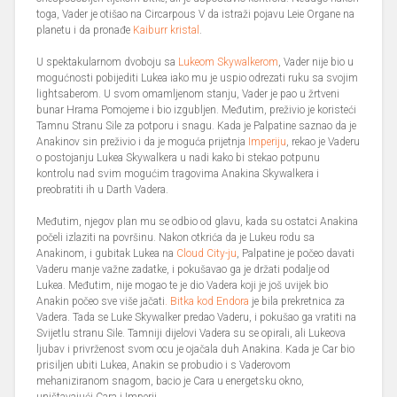
toga, Vader je otišao na Circarpous V da istraži pojavu Leie Organe na
planetu i da pronađe
Kaiburr kristal
.
U spektakularnom dvoboju sa
Lukeom Skywalkerom
, Vader nije bio u
mogućnosti pobijediti Lukea iako mu je uspio odrezati ruku sa svojim
lightsaberom. U svom omamljenom stanju, Vader je pao u žrtveni
bunar Hrama Pomojeme i bio izgubljen. Međutim, preživio je koristeći
Tamnu Stranu Sile za potporu i snagu. Kada je Palpatine saznao da je
Anakinov sin preživio i da je moguća prijetnja
Imperiju
, rekao je Vaderu
o postojanju Lukea Skywalkera u nadi kako bi stekao potpunu
kontrolu nad svim mogućim tragovima Anakina Skywalkera i
preobratiti ih u Darth Vadera.
Međutim, njegov plan mu se odbio od glavu, kada su ostatci Anakina
počeli izlaziti na površinu. Nakon otkrića da je Lukeu rodu sa
Anakinom, i gubitak Lukea na
Cloud City-ju
, Palpatine je počeo davati
Vaderu manje važne zadatke, i pokušavao ga je držati podalje od
Lukea. Međutim, nije mogao te je dio Vadera koji je još uvijek bio
Anakin počeo sve više jačati
. Bitka kod Endora
je bila prekretnica za
Vadera. Tada se Luke Skywalker predao Vaderu, i pokušao ga vratiti na
Svijetlu stranu Sile. Tamniji dijelovi Vadera su se opirali, ali Lukeova
ljubav i privrženost svom ocu je ojačala duh Anakina. Kada je Car bio
prisiljen ubiti Lukea, Anakin se probudio i s Vaderovom
mehaniziranom snagom, bacio je Cara u energetsku okno,