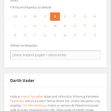
obliku.
Filtriraj enciklopediju po abecedi:
0-9
A
B
C
D
E
F
G
H
I
J
K
L
M
N
O
P
Q
R
S
T
U
V
W
X
Y
Z
Pretraži enciklopediju:
Darth Vader
Kada je
Anakin Sykwalker
došao pod skrbništvo Vrhovnog Kancelara
Palpatinea
, krenuo je putem Tamne Strane Sile. Unatoč lekcijama svog
prijatelja,
Obi-Wan Kenobija
, Anakin je vjerovao da Palpatinove pouke
vode do bržeg shvaćanja moći Sile. Zbog ovoga se Kenobi morao