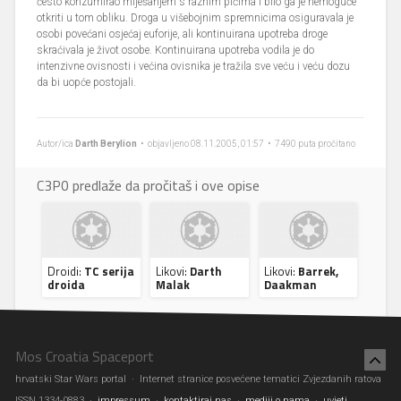
često konzumirao miješanjem s raznim pićima i bilo ga je nemoguće
otkriti u tom obliku. Droga u višebojnim spremnicima osiguravala je
osobi povećani osjećaj euforije, ali kontinuirana upotreba droge
skraćivala je život osobe. Kontinuirana upotreba vodila je do
intenzivne ovisnosti i većina ovisnika je tražila sve veću i veću dozu
da bi uopće postojali.
Autor/ica
Darth Berylion
• objavljeno 08.11.2005, 01:57 • 7490 puta pročitano
C3P0 predlaže da pročitaš i ove opise
Droidi:
TC serija
Likovi:
Darth
Likovi:
Barrek,
droida
Malak
Daakman
Mos Croatia Spaceport
hrvatski Star Wars portal · Internet stranice posvećene tematici Zvjezdanih ratova
ISSN 1334-0883 ·
impressum
·
kontaktiraj nas
·
mediji o nama
·
uvjeti