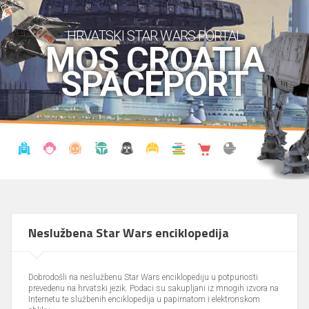
HRVATSKI STAR WARS PORTAL
MOS CROATIA
SPACEPORT
VIJESTI
BLOG
ENCIKLOPEDIJA
KRONOLOGIJA
UDRUGA
KOSTIMI
KNJIŽNICA
SHOP
THE FORUM
Neslužbena Star Wars enciklopedija
Dobrodošli na neslužbenu Star Wars enciklopediju u potpunosti
prevedenu na hrvatski jezik. Podaci su sakupljani iz mnogih izvora na
Internetu te službenih enciklopedija u papirnatom i elektronskom