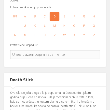
obliku.
Filtriraj enciklopediju po abecedi:
0-9
A
B
C
D
E
F
G
H
I
J
K
L
M
N
O
P
Q
R
S
T
U
V
W
X
Y
Z
Pretraži enciklopediju:
Death Stick
Ova rekreacijska droga bila je popularna na Coruscantu tijekom
godina prije Klonskih ratova. Bila je modificirani oblik Ixetal cilona,
koja se mogla čuvati u krutom stanju u spremniku ili u tekućem u
bočici. Oba su oblika dovela do naziva "death stick". Tekući oblik se