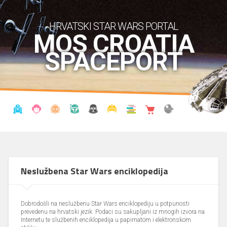
HRVATSKI STAR WARS PORTAL
MOS CROATIA
SPACEPORT
VIJESTI
BLOG
ENCIKLOPEDIJA
KRONOLOGIJA
UDRUGA
KOSTIMI
KNJIŽNICA
SHOP
THE FORUM
Neslužbena Star Wars enciklopedija
Dobrodošli na neslužbenu Star Wars enciklopediju u potpunosti
prevedenu na hrvatski jezik. Podaci su sakupljani iz mnogih izvora na
Internetu te službenih enciklopedija u papirnatom i elektronskom