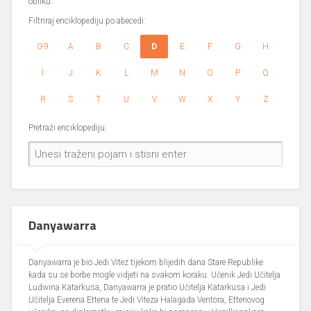
obliku.
Filtriraj enciklopediju po abecedi:
0-9
A
B
C
D
E
F
G
H
I
J
K
L
M
N
O
P
Q
R
S
T
U
V
W
X
Y
Z
Pretraži enciklopediju:
Danyawarra
Danyawarra je bio Jedi Vitez tijekom blijedih dana Stare Republike
kada su se borbe mogle vidjeti na svakom koraku. Učenik Jedi Učitelja
Ludwina Katarkusa, Danyawarra je pratio Učitelja Katarkusa i Jedi
Učitelja Everena Ettena te Jedi Viteza Halagada Ventora, Ettenovog