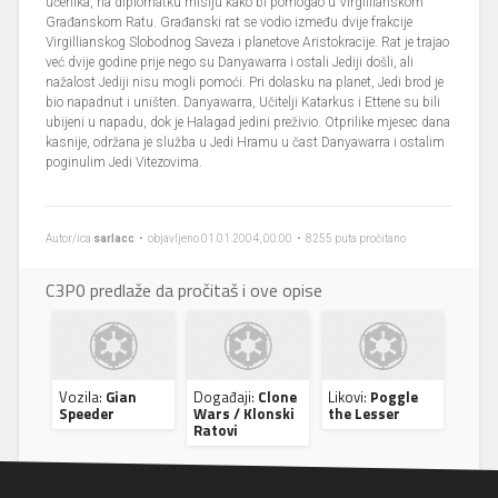
učenika, na diplomatku misiju kako bi pomogao u Virgillianskom
Građanskom Ratu. Građanski rat se vodio između dvije frakcije
Virgillianskog Slobodnog Saveza i planetove Aristokracije. Rat je trajao
već dvije godine prije nego su Danyawarra i ostali Jediji došli, ali
nažalost Jediji nisu mogli pomoći. Pri dolasku na planet, Jedi brod je
bio napadnut i uništen. Danyawarra, Učitelji Katarkus i Ettene su bili
ubijeni u napadu, dok je Halagad jedini preživio. Otprilike mjesec dana
kasnije, održana je služba u Jedi Hramu u čast Danyawarra i ostalim
poginulim Jedi Vitezovima.
Autor/ica
sarlacc
• objavljeno 01.01.2004, 00:00 • 8255 puta pročitano
C3P0 predlaže da pročitaš i ove opise
Vozila:
Gian
Događaji:
Clone
Likovi:
Poggle
Speeder
Wars / Klonski
the Lesser
Ratovi