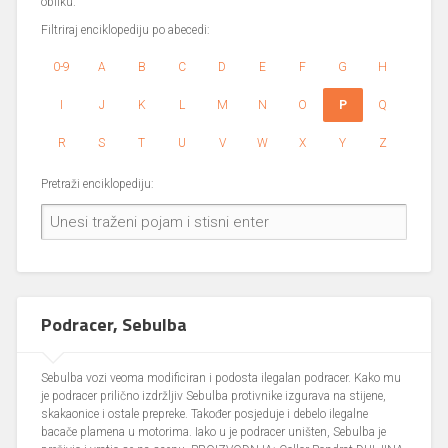
obliku.
Filtriraj enciklopediju po abecedi:
0-9
A
B
C
D
E
F
G
H
I
J
K
L
M
N
O
P
Q
R
S
T
U
V
W
X
Y
Z
Pretraži enciklopediju:
Podracer, Sebulba
Sebulba vozi veoma modificiran i podosta ilegalan podracer. Kako mu
je podracer prilično izdržljiv Sebulba protivnike izgurava na stijene,
skakaonice i ostale prepreke. Također posjeduje i debelo ilegalne
bacače plamena u motorima. Iako u je podracer uništen, Sebulba je