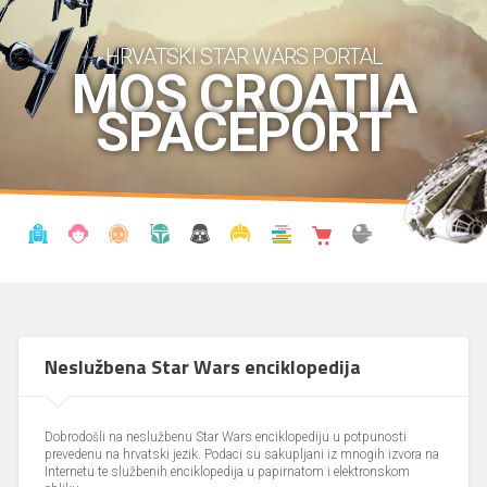
HRVATSKI STAR WARS PORTAL
MOS CROATIA
SPACEPORT
VIJESTI
BLOG
ENCIKLOPEDIJA
KRONOLOGIJA
UDRUGA
KOSTIMI
KNJIŽNICA
SHOP
THE FORUM
Neslužbena Star Wars enciklopedija
Dobrodošli na neslužbenu Star Wars enciklopediju u potpunosti
prevedenu na hrvatski jezik. Podaci su sakupljani iz mnogih izvora na
Internetu te službenih enciklopedija u papirnatom i elektronskom