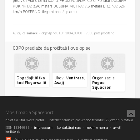
preživio i vratio se na scenu. PROIZVODNJA: Collor Pondrat DULJINA
KOKPIKTA: 3.96 metara DULJINA MOTRA: 7.8 metara BRZINA: 829
km/h POSEBNO: ilegalni bacači plamen
Autor/ica
sarlacc
• objavljeno 01.01.2004, 00:00 • 7808 puta pročitano
C3P0 predlaže da pročitaš i ove opise
Događaji:
Bitka
Likovi:
Ventress,
Organizacije:
kod Fleyarsa IV
Asajj
Rogue
Squadron
Mos Croatia Spaceport
hrvatski Star Wars portal · Internet stranice posvećene tematici Zvjezdanih ratova
ISSN 1334-0883 ·
impressum
·
kontaktiraj nas
·
mediji o nama
·
uvjeti
korištenja