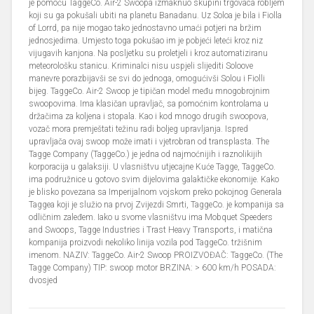
je pomoću TaggeCo. Air-2 Swoopa izmaknuo skupini trgovaca robljem
koji su ga pokušali ubiti na planetu Banadanu. Uz Soloa je bila i Fiolla
of Lorrd, pa nije mogao tako jednostavno umaći potjeri na bržim
jednosjedima. Umjesto toga pokušao im je pobjeći leteći kroz niz
vijugavih kanjona. Na posljetku su proletjeli i kroz automatiziranu
meteorološku stanicu. Kriminalci nisu uspjeli slijediti Soloove
manevre porazbijavši se svi do jednoga, omogućivši Solou i Fiolli
bijeg. TaggeCo. Air-2 Swoop je tipičan model među mnogobrojnim
swoopovima. Ima klasičan upravljač, sa pomoćnim kontrolama u
držačima za koljena i stopala. Kao i kod mnogo drugih swoopova,
vozač mora premještati težinu radi boljeg upravljanja. Ispred
upravljača ovaj swoop može imati i vjetrobran od transplasta. The
Tagge Company (TaggeCo.) je jedna od najmoćnijih i raznolikijih
korporacija u galaksiji. U vlasništvu utjecajne Kuće Tagge, TaggeCo.
ima podružnice u gotovo svim dijelovima galaktičke ekonomije. Kako
je blisko povezana sa Imperijalnom vojskom preko pokojnog Generala
Taggea koji je služio na prvoj Zvijezdi Smrti, TaggeCo. je kompanija sa
odličnim zaleđem. Iako u svome vlasništvu ima Mobquet Speeders
and Swoops, Tagge Industries i Trast Heavy Transports, i matična
kompanija proizvodi nekoliko linija vozila pod TaggeCo. tržišnim
imenom. NAZIV: TaggeCo. Air-2 Swoop PROIZVOĐAČ: TaggeCo. (The
Tagge Company) TIP: swoop motor BRZINA: > 600 km/h POSADA:
dvosjed