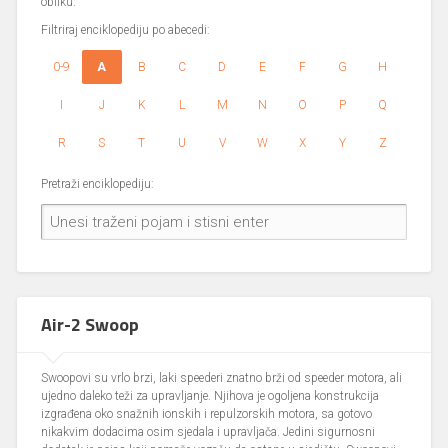
obliku.
Filtriraj enciklopediju po abecedi:
0-9
A
B
C
D
E
F
G
H
I
J
K
L
M
N
O
P
Q
R
S
T
U
V
W
X
Y
Z
Pretraži enciklopediju:
Air-2 Swoop
Swoopovi su vrlo brzi, laki speederi znatno brži od speeder motora, ali
ujedno daleko teži za upravljanje. Njihova je ogoljena konstrukcija
izgrađena oko snažnih ionskih i repulzorskih motora, sa gotovo
nikakvim dodacima osim sjedala i upravljača. Jedini sigurnosni