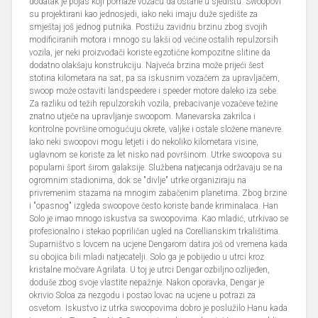
dodatak je pojas koji pomaže vozaču da ostane u sjedištu. Swoopovi
su projektirani kao jednosjedi, iako neki imaju duže sjedište za
smještaj još jednog putnika. Postižu zavidnu brzinu zbog svojih
modificiranih motora i mnogo su lakši od većine ostalih repulzorsih
vozila, jer neki proizvođači koriste egzotične kompozitne slitine da
dodatno olakšaju konstrukciju. Najveća brzina može prijeći šest
stotina kilometara na sat, pa sa iskusnim vozačem za upravljačem,
swoop može ostaviti landspeedere i speeder motore daleko iza sebe.
Za razliku od težih repulzorskih vozila, prebacivanje vozačeve težine
znatno utječe na upravljanje swoopom. Manevarska zakrilca i
kontrolne površine omogućuju okrete, valjke i ostale složene manevre.
Iako neki swoopovi mogu letjeti i do nekoliko kilometara visine,
uglavnom se koriste za let nisko nad površinom. Utrke swoopova su
popularni šport širom galaksije. Službena natjecanja održavaju se na
ogromnim stadionima, dok se "divlje" utrke organiziraju na
privremenim stazama na mnogim zabačenim planetima. Zbog brzine
i "opasnog" izgleda swoopove često koriste bande kriminalaca. Han
Solo je imao mnogo iskustva sa swoopovima. Kao mladić, utrkivao se
profesionalno i stekao popriličan ugled na Corellianskim trkalištima.
Suparništvo s lovcem na ucjene Dengarom datira još od vremena kada
su obojica bili mladi natjecatelji. Solo ga je pobijedio u utrci kroz
kristalne močvare Agrilata. U toj je utrci Dengar ozbiljno ozlijeđen,
doduše zbog svoje vlastite nepažnje. Nakon oporavka, Dengar je
okrivio Soloa za nezgodu i postao lovac na ucjene u potrazi za
osvetom. Iskustvo iz utrka swoopovima dobro je poslužilo Hanu kada