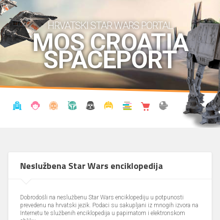
HRVATSKI STAR WARS PORTAL
MOS CROATIA
SPACEPORT
VIJESTI
BLOG
ENCIKLOPEDIJA
KRONOLOGIJA
UDRUGA
KOSTIMI
KNJIŽNICA
SHOP
THE FORUM
Neslužbena Star Wars enciklopedija
Dobrodošli na neslužbenu Star Wars enciklopediju u potpunosti
prevedenu na hrvatski jezik. Podaci su sakupljani iz mnogih izvora na
Internetu te službenih enciklopedija u papirnatom i elektronskom