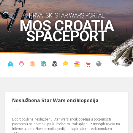
HRVATSKI STAR WARS PORTAL
MOS CROATIA
SPACEPORT
VIJESTI
BLOG
ENCIKLOPEDIJA
KRONOLOGIJA
UDRUGA
KOSTIMI
KNJIŽNICA
SHOP
THE FORUM
Neslužbena Star Wars enciklopedija
Dobrodošli na neslužbenu Star Wars enciklopediju u potpunosti
prevedenu na hrvatski jezik. Podaci su sakupljani iz mnogih izvora na
Internetu te službenih enciklopedija u papirnatom i elektronskom