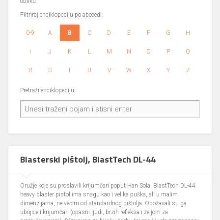
obliku.
Filtriraj enciklopediju po abecedi:
0-9
A
B
C
D
E
F
G
H
I
J
K
L
M
N
O
P
Q
R
S
T
U
V
W
X
Y
Z
Pretraži enciklopediju:
Blasterski pištolj, BlastTech DL-44
Oružje koje su proslavili krijumčari poput Han Sola. BlastTech DL-44
heavy blaster pistol ima snagu kao i velika puška, ali u malim
dimenzijama, ne većim od standardnog pištolja. Obožavali su ga
ubojice i krijumčari (opasni ljudi, brzih refleksa i željom za