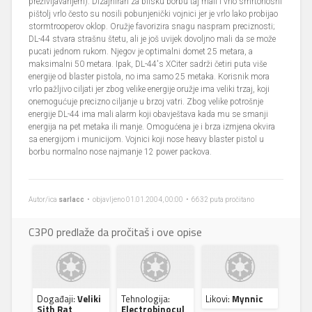
preživljavanjem). Dizajniran za blisku borbu taj mali i vrlo smrtonosni
pištolj vrlo često su nosili pobunjenički vojnici jer je vrlo lako probijao
stormtrooperov oklop. Oružje favorizira snagu naspram preciznosti;
DL-44 stvara strašnu štetu, ali je još uvijek dovoljno mali da se može
pucati jednom rukom. Njegov je optimalni domet 25 metara, a
maksimalni 50 metara. Ipak, DL-44's XCiter sadrži četiri puta više
energije od blaster pistola, no ima samo 25 metaka. Korisnik mora
vrlo pažljivo ciljati jer zbog velike energije oružje ima veliki trzaj, koji
onemogućuje precizno ciljanje u brzoj vatri. Zbog velike potrošnje
energije DL-44 ima mali alarm koji obavještava kada mu se smanji
energija na pet metaka ili manje. Omogućena je i brza izmjena okvira
sa energijom i municijom. Vojnici koji nose heavy blaster pistol u
borbu normalno nose najmanje 12 power packova.
Autor/ica
sarlacc
• objavljeno 01.01.2004, 00:00 • 6632 puta pročitano
C3P0 predlaže da pročitaš i ove opise
Događaji:
Veliki
Tehnologija:
Likovi:
Mynnic
Sith Rat
Electrobinocul