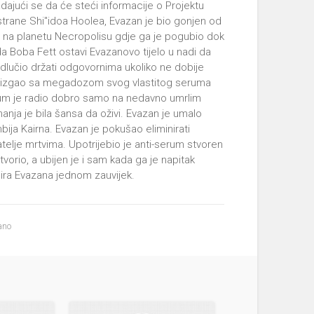
ajući se da će steći informacije o Projektu
trane Shi''idoa Hoolea, Evazan je bio gonjen od
 na planetu Necropolisu gdje ga je pogubio dok
a Boba Fett ostavi Evazanovo tijelo u nadi da
 odlučio držati odgovornima ukoliko ne dobije
ubrizgao sa megadozom svog vlastitog seruma
serum je radio dobro samo na nedavno umrlim
 manja je bila šansa da oživi. Evazan je umalo
bija Kairna. Evazan je pokušao eliminirati
jatelje mrtvima. Upotrijebio je anti-serum stvoren
vorio, a ubijen je i sam kada ga je napitak
nira Evazana jednom zauvijek.
ano