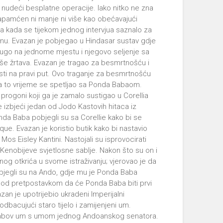
nudeći besplatne operacije. Iako nitko ne zna
 zapamćen ni manje ni više kao obećavajući
na kada se tijekom jednog intervjua saznalo za
anu. Evazan je pobjegao u Hindasar sustav gdje
redugo na jednome mjestu i njegovo seljenje sa
iše žrtava. Evazan je tragao za besmrtnošću i
esti na pravi put. Ovo traganje za besmrtnošću
Za to vrijeme se spetljao sa Ponda Babaom.
progoni koji ga je zamalo sustigao u Corellia
 izbjeći jedan od Jodo Kastovih hitaca iz
onda Baba pobjegli su sa Corellie kako bi se
ue. Evazan je koristio butik kako bi nastavio
s Eisley Kantini. Nastojali su isprovocirati
 Kenobijeve svjetlosne sablje. Nakon što su on i
og otkrića u svome istraživanju; vjerovao je da
pobjegli su na Ando, gdje mu je Ponda Baba
pod pretpostavkom da će Ponda Baba biti prvi
an je upotrijebio ukradeni Imperijalni
dbacujući staro tijelo i zamijenjeni um.
i Babov um s umom jednog Andoanskog senatora.