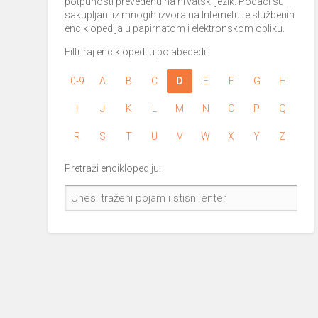
potpunosti prevedenu na hrvatski jezik. Podaci su
sakupljani iz mnogih izvora na Internetu te službenih
enciklopedija u papirnatom i elektronskom obliku.
Filtriraj enciklopediju po abecedi:
0-9
A
B
C
D
E
F
G
H
I
J
K
L
M
N
O
P
Q
R
S
T
U
V
W
X
Y
Z
Pretraži enciklopediju: