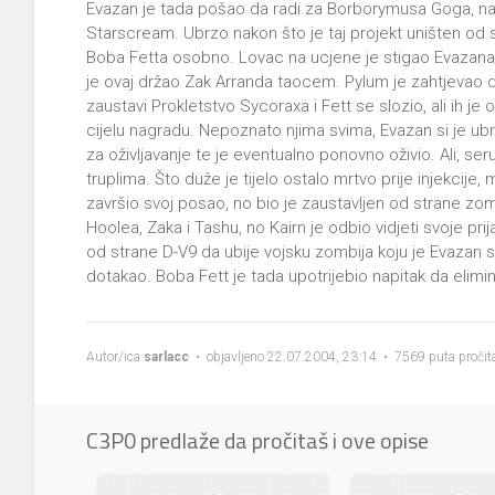
Evazan je tada pošao da radi za Borborymusa Goga, nad
Starscream. Ubrzo nakon što je taj projekt uništen od s
Boba Fetta osobno. Lovac na ucjene je stigao Evazana
je ovaj držao Zak Arranda taocem. Pylum je zahtjevao d
zaustavi Prokletstvo Sycoraxa i Fett se slozio, ali ih je
cijelu nagradu. Nepoznato njima svima, Evazan si je 
za oživljavanje te je eventualno ponovno oživio. Ali, 
truplima. Što duže je tijelo ostalo mrtvo prije injekcije,
završio svoj posao, no bio je zaustavljen od strane zom
Hoolea, Zaka i Tashu, no Kairn je odbio vidjeti svoje pri
od strane D-V9 da ubije vojsku zombija koju je Evazan st
dotakao. Boba Fett je tada upotrijebio napitak da elimi
Autor/ica
sarlacc
• objavljeno 22.07.2004, 23:14 • 7569 puta pročit
C3P0 predlaže da pročitaš i ove opise