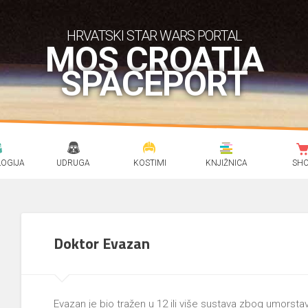
HRVATSKI STAR WARS PORTAL
MOS CROATIA
SPACEPORT
OGIJA
UDRUGA
KOSTIMI
KNJIŽNICA
SH
Doktor Evazan
Evazan je bio tražen u 12 ili više sustava zbog umorstav