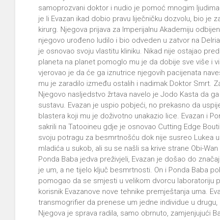
samoprozvani doktor i nudio je pomoć mnogim ljudima 
je li Evazan ikad dobio pravu liječničku dozvolu, bio je
kirurg. Njegova prijava za Imperijalnu Akademiju odbije
njegovo urođeno ludilo i bio odveden u zatvor na Delri
je osnovao svoju vlastitu kliniku. Nikad nije ostajao p
planeta na planet pomoglo mu je da dobije sve više i v
vjerovao je da će ga iznutrice njegovih pacijenata nav
mu je zaradilo između ostalih i nadimak Doktor Smrt. 
Njegovo nasljedstvo žrtava navelo je Jodo Kasta da ga 
sustavu. Evazan je uspio pobjeći, no prekasno da uspije
blastera koji mu je doživotno unakazio lice. Evazan i P
sakrili na Tatooineu gdje je osnovao Cutting Edge Boutiq
svoju potragu za besmrtnošću dok nije susreo Lukea u Mo
mladića u sukob, ali su se našli sa krive strane Obi-Wan
Ponda Baba jedva preživjeli, Evazan je došao do značajn
je um, a ne tijelo ključ besmrtnosti. On i Ponda Baba 
pomogao da se smjesti u velikom dvorcu laboratoriju 
korisnik Evazanove nove tehnike premještanja uma. Evaz
transmogrifier da prenese um jedne individue u drugu, o
Njegova je sprava radila, samo obrnuto, zamjenjujuć