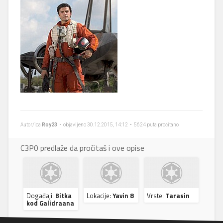
Autor/ica
Roy23
• objavljeno 30.12.2015, 14:12 • 5624 puta pročitano
C3P0 predlaže da pročitaš i ove opise
Događaji:
Bitka
Lokacije:
Yavin 8
Vrste:
Tarasin
kod Galidraana