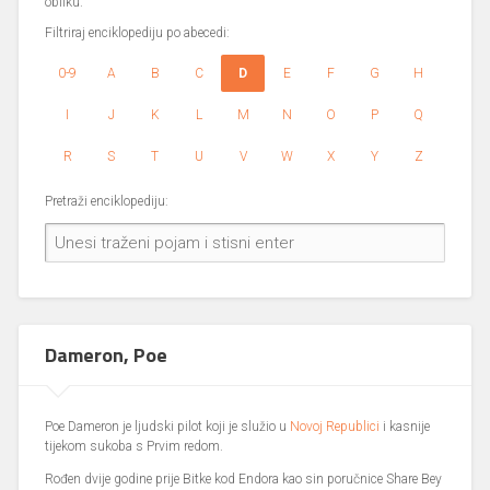
obliku.
Filtriraj enciklopediju po abecedi:
0-9
A
B
C
D
E
F
G
H
I
J
K
L
M
N
O
P
Q
R
S
T
U
V
W
X
Y
Z
Pretraži enciklopediju:
Dameron, Poe
Poe Dameron je ljudski pilot koji je služio u
Novoj Republici
i kasnije
tijekom sukoba s Prvim redom.
Rođen dvije godine prije Bitke kod Endora kao sin poručnice Share Bey