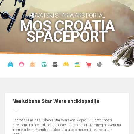
HRVATSKI STAR WARS PORTAL
MOS CROATIA
SPACEPORT
VIJESTI
BLOG
ENCIKLOPEDIJA
KRONOLOGIJA
UDRUGA
KOSTIMI
KNJIŽNICA
SHOP
THE FORUM
Neslužbena Star Wars enciklopedija
Dobrodošli na neslužbenu Star Wars enciklopediju u potpunosti
prevedenu na hrvatski jezik. Podaci su sakupljani iz mnogih izvora na
Internetu te službenih enciklopedija u papirnatom i elektronskom