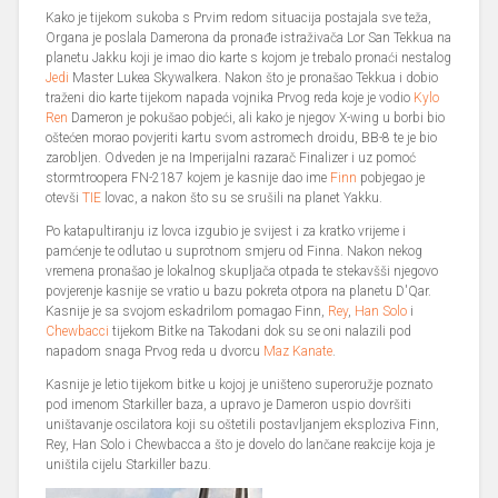
Kako je tijekom sukoba s Prvim redom situacija postajala sve teža,
Organa je poslala Damerona da pronađe istraživača Lor San Tekkua na
planetu Jakku koji je imao dio karte s kojom je trebalo pronaći nestalog
Jedi
Master Lukea Skywalkera. Nakon što je pronašao Tekkua i dobio
traženi dio karte tijekom napada vojnika Prvog reda koje je vodio
Kylo
Ren
Dameron je pokušao pobjeći, ali kako je njegov X-wing u borbi bio
oštećen morao povjeriti kartu svom astromech droidu, BB-8 te je bio
zarobljen. Odveden je na Imperijalni razarač Finalizer i uz pomoć
stormtroopera FN-2187 kojem je kasnije dao ime
Finn
pobjegao je
otevši
TIE
lovac, a nakon što su se srušili na planet Yakku.
Po katapultiranju iz lovca izgubio je svijest i za kratko vrijeme i
pamćenje te odlutao u suprotnom smjeru od Finna. Nakon nekog
vremena pronašao je lokalnog skupljača otpada te stekavšši njegovo
povjerenje kasnije se vratio u bazu pokreta otpora na planetu D'Qar.
Kasnije je sa svojom eskadrilom pomagao Finn,
Rey
,
Han Solo
i
Chewbacci
tijekom Bitke na Takodani dok su se oni nalazili pod
napadom snaga Prvog reda u dvorcu
Maz Kanate
.
Kasnije je letio tijekom bitke u kojoj je uništeno superoružje poznato
pod imenom Starkiller baza, a upravo je Dameron uspio dovršiti
uništavanje oscilatora koji su oštetili postavljanjem eksploziva Finn,
Rey, Han Solo i Chewbacca a što je dovelo do lančane reakcije koja je
uništila cijelu Starkiller bazu.