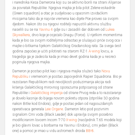
i narednika Kesa Damerona koji su se aktivno borili na strani Alijanse
za povratak Republike. Njegova majka je bila pilot Zelene eskadrile
(Green squadron) a otac je sudjelovao u opasnim izviđačkim
misijama tako da je najviše vremena kao dijete Poe proveo sa svojim
djedom. Nakon što su njegovi roditelji napustili aktivnu službu
naselili su se na
Yavinu 4
gdje su i zasadili dar dobiven od
Lukea
Skywalkera
, drvo koje je osjećalo Snagu (Force). U rijetkim momentima
kada je bio sa svojim roditeljima odrastao je slušajući priče svog oca i
majke o bitkama tijekom Galaktičkog Građanskog rata. Sa svega šest
godina započeo je učiti pilotirati na starom RZ-1
A-wing
lovcu, a
tragedija ga je zadesila kada je imao devet godina kada je u nesreći
poginula njegova majka.
Dameron je postao pilot kao i njegova majka služeći tako
Novu
Republiku
i vremenom je postao zapovjednik Rapier Squadrona. Bio je
razočaran Republikom radi nevoljkosti poduzimanja akcija radi
kršenja Galaktičkog mirovnog sporazuma potpisanog od strane
Republike i
Galaktičkog imperija
od strane Prvog reda a to razočaranje
je dovelo kasnije do bijega novom pokretu otpora (otprilike 30 godina
nakon Bitke kod Endora), gdje je postao jedan od najpouzdanijih
operativaca generala
Leie Organe
. Dameron letio pod pozivnim
signalom Crni vođa (Black Leader) dok upravlja svojim posebno
modificiranim lovcem Incom T-70
X-wing
(nasljednik T.65 modela koji
je bio glavni lovac u borbama na Yavinu i Endoru), crni jedan (Black
one) a pomoć je imao u vidu astromech droida
BB-8
.