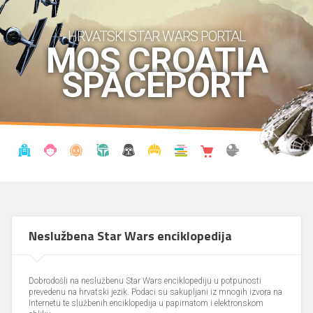
HRVATSKI STAR WARS PORTAL
MOS CROATIA
SPACEPORT
VIJESTI
BLOG
ENCIKLOPEDIJA
KRONOLOGIJA
UDRUGA
KOSTIMI
KNJIŽNICA
SHOP
THE FORUM
Neslužbena Star Wars enciklopedija
Dobrodošli na neslužbenu Star Wars enciklopediju u potpunosti
prevedenu na hrvatski jezik. Podaci su sakupljani iz mnogih izvora na
Internetu te službenih enciklopedija u papirnatom i elektronskom