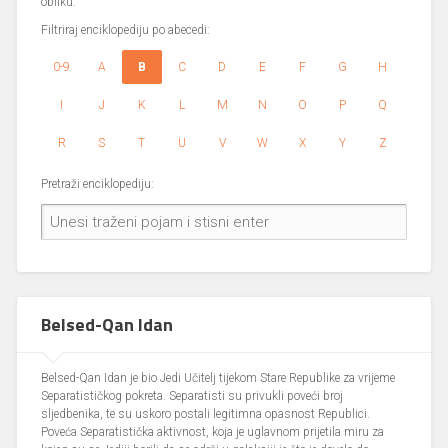
obliku.
Filtriraj enciklopediju po abecedi:
0-9
A
B
C
D
E
F
G
H
I
J
K
L
M
N
O
P
Q
R
S
T
U
V
W
X
Y
Z
Pretraži enciklopediju:
Belsed-Qan Idan
Belsed-Qan Idan je bio Jedi Učitelj tijekom Stare Republike za vrijeme
Separatističkog pokreta. Separatisti su privukli poveći broj
sljedbenika, te su uskoro postali legitimna opasnost Republici.
Poveća Separatistička aktivnost, koja je uglavnom prijetila miru za