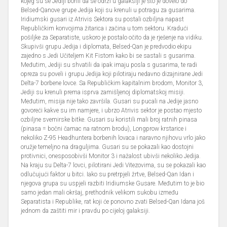
kojeg su se Jediji borili da se održi u galaksiji je što je dovelo do
Belsed-Qanove grupe Jedija koji su krenuli u potragu za gusarima.
Iridiumski gusari iz Atrivis Sektora su postali ozbiljna napast
Republičkim konvojima žitarica i začina u tom sektoru. Kradući
pošiljke za Separatiste, uskoro je postalo očito da je rješenje na vidiku.
Skupivši grupu Jedija i diplomata, Belsed-Qan je predvodio ekipu
zajedno s Jedi Učiteljem Kit Fistom kako bi se sastali s gusarima.
Međutim, Jediji su shvatili da ipak imaju posla s gusarima, te radi
opreza su poveli i grupu Jedija koji pilotiraju nedavno dizajnirane Jedi
Delta-7 borbene lovce. Sa Republičkim kapitalnim brodom, Monitor 3,
Jediji su krenuli prema isprva zamišljenoj diplomatskoj misiji.
Međutim, misija nije tako završila. Gusari su pucali na Jedije jasno
govoreći kakve su im namjere, i ubrzo Atrivis sektor je postao mjesto
ozbiljne svemirske bitke. Gusari su koristili mali broj ratnih pinasa
(pinasa = bočni čamac na ratnom brodu), Longprow krstarice i
nekoliko Z-95 Headhuntera borbenih lovaca i naravno njihovu vrlo jako
oružje temeljno na draguljima. Gusari su se pokazali kao dostojni
protivnici, onesposobivši Monitor 3 i nažalost ubivši nekoliko Jedija.
Na kraju su Delta-7 lovci, pilotirani Jedi Vitezovima, su se pokazali kao
odlučujući faktor u bitci. Iako su pretrpjeli žrtve, Belsed-Qan Idan i
njegova grupa su uspjeli razbiti Iridiumske Gusare. Međutim to je bio
samo jedan mali okršaj, prethodnik velikom sukobu između
Separatista i Republike, rat koji će ponovno zvati Belsed-Qan Idana još
jednom da zaštiti mir i pravdu po cijeloj galaksiji.