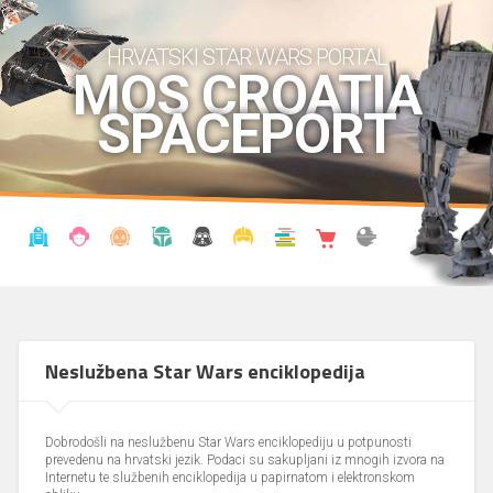
HRVATSKI STAR WARS PORTAL
MOS CROATIA
SPACEPORT
VIJESTI
BLOG
ENCIKLOPEDIJA
KRONOLOGIJA
UDRUGA
KOSTIMI
KNJIŽNICA
SHOP
THE FORUM
Neslužbena Star Wars enciklopedija
Dobrodošli na neslužbenu Star Wars enciklopediju u potpunosti
prevedenu na hrvatski jezik. Podaci su sakupljani iz mnogih izvora na
Internetu te službenih enciklopedija u papirnatom i elektronskom