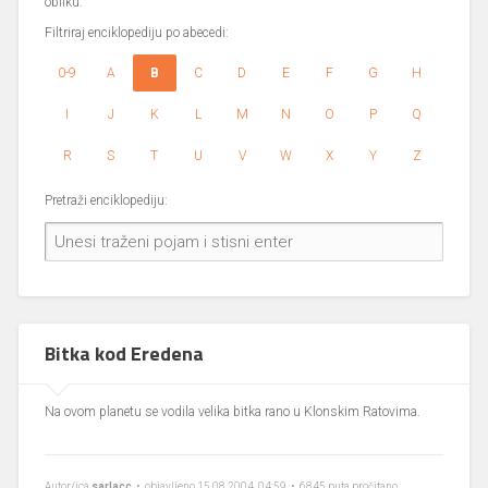
obliku.
Filtriraj enciklopediju po abecedi:
0-9
A
B
C
D
E
F
G
H
I
J
K
L
M
N
O
P
Q
R
S
T
U
V
W
X
Y
Z
Pretraži enciklopediju:
Bitka kod Eredena
Na ovom planetu se vodila velika bitka rano u Klonskim Ratovima.
Autor/ica
sarlacc
• objavljeno 15.08.2004, 04:59 • 6845 puta pročitano