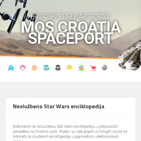
HRVATSKI STAR WARS PORTAL
MOS CROATIA
SPACEPORT
VIJESTI
BLOG
ENCIKLOPEDIJA
KRONOLOGIJA
UDRUGA
KOSTIMI
KNJIŽNICA
SHOP
THE FORUM
Neslužbena Star Wars enciklopedija
Dobrodošli na neslužbenu Star Wars enciklopediju u potpunosti
prevedenu na hrvatski jezik. Podaci su sakupljani iz mnogih izvora na
Internetu te službenih enciklopedija u papirnatom i elektronskom