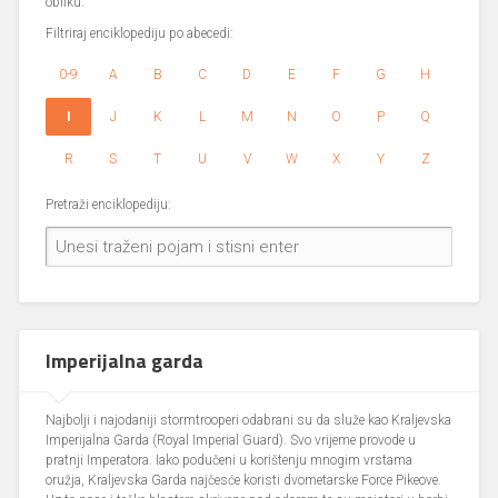
obliku.
Filtriraj enciklopediju po abecedi:
0-9
A
B
C
D
E
F
G
H
I
J
K
L
M
N
O
P
Q
R
S
T
U
V
W
X
Y
Z
Pretraži enciklopediju:
Imperijalna garda
Najbolji i najodaniji stormtrooperi odabrani su da služe kao Kraljevska
Imperijalna Garda (Royal Imperial Guard). Svo vrijeme provode u
pratnji Imperatora. Iako podučeni u korištenju mnogim vrstama
oružja, Kraljevska Garda najčesće koristi dvometarske Force Pikeove.