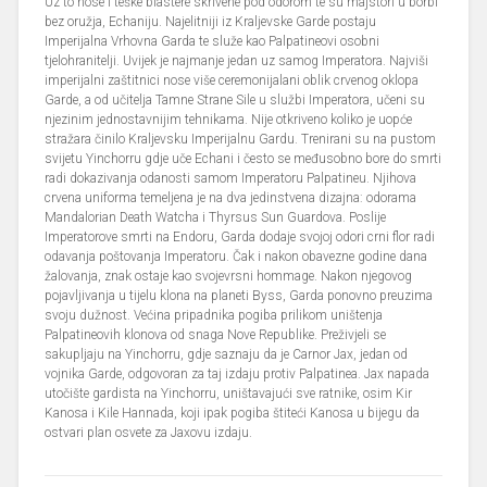
Uz to nose i teške blastere skrivene pod odorom te su majstori u borbi
bez oružja, Echaniju. Najelitniji iz Kraljevske Garde postaju
Imperijalna Vrhovna Garda te služe kao Palpatineovi osobni
tjelohranitelji. Uvijek je najmanje jedan uz samog Imperatora. Najviši
imperijalni zaštitnici nose više ceremonijalani oblik crvenog oklopa
Garde, a od učitelja Tamne Strane Sile u službi Imperatora, učeni su
njezinim jednostavnijim tehnikama. Nije otkriveno koliko je uopće
stražara činilo Kraljevsku Imperijalnu Gardu. Trenirani su na pustom
svijetu Yinchorru gdje uče Echani i često se međusobno bore do smrti
radi dokazivanja odanosti samom Imperatoru Palpatineu. Njihova
crvena uniforma temeljena je na dva jedinstvena dizajna: odorama
Mandalorian Death Watcha i Thyrsus Sun Guardova. Poslije
Imperatorove smrti na Endoru, Garda dodaje svojoj odori crni flor radi
odavanja poštovanja Imperatoru. Čak i nakon obavezne godine dana
žalovanja, znak ostaje kao svojevrsni hommage. Nakon njegovog
pojavljivanja u tijelu klona na planeti Byss, Garda ponovno preuzima
svoju dužnost. Većina pripadnika pogiba prilikom uništenja
Palpatineovih klonova od snaga Nove Republike. Preživjeli se
sakupljaju na Yinchorru, gdje saznaju da je Carnor Jax, jedan od
vojnika Garde, odgovoran za taj izdaju protiv Palpatinea. Jax napada
utočište gardista na Yinchorru, uništavajući sve ratnike, osim Kir
Kanosa i Kile Hannada, koji ipak pogiba štiteći Kanosa u bijegu da
ostvari plan osvete za Jaxovu izdaju.