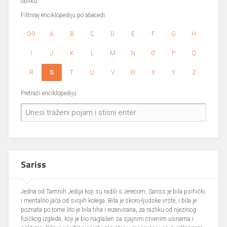
obliku.
Filtriraj enciklopediju po abecedi:
0-9
A
B
C
D
E
F
G
H
I
J
K
L
M
N
O
P
Q
R
S
T
U
V
W
X
Y
Z
Pretraži enciklopediju:
Sariss
Jedna od Tamnih Jedija koji su radili s Jerecom, Sariss je bila psihički
i mentalno jača od svojih kolega. Bila je skoro-ljudske vrste, i bila je
poznata po tome što je bila tiha i rezervirana, za razliku od njezinog
fizičkog izgleda, koji je bio naglašen sa sjajnim crvenim usnama i