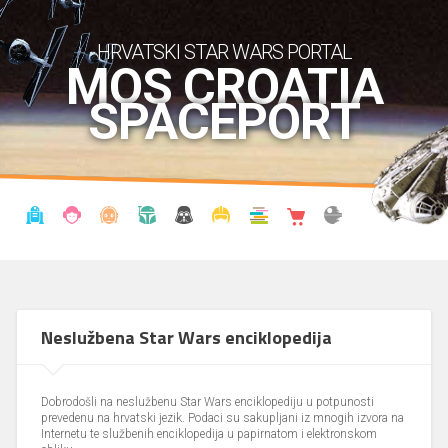
HRVATSKI STAR WARS PORTAL
MOS CROATIA
SPACEPORT
VIJESTI
BLOG
ENCIKLOPEDIJA
KRONOLOGIJA
UDRUGA
KOSTIMI
KNJIŽNICA
SHOP
THE FORUM
Neslužbena Star Wars enciklopedija
Dobrodošli na neslužbenu Star Wars enciklopediju u potpunosti
prevedenu na hrvatski jezik. Podaci su sakupljani iz mnogih izvora na
Internetu te službenih enciklopedija u papirnatom i elektronskom