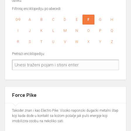
obliku.
Filtriraj enciklopediju po abecedi:
0-9
A
B
C
D
E
F
G
H
I
J
K
L
M
N
O
P
Q
R
S
T
U
V
W
X
Y
Z
Pretraži enciklopediju:
Force Pike
Također znan i kao Electro Pike. Visoko naponski dugački metalni štap
koji kada dođe u kontakt sa kožom pošalje jak puls energije koji
imobilizira osobu na nekoliko sati.