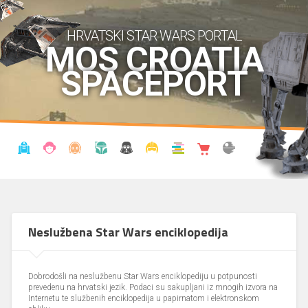
HRVATSKI STAR WARS PORTAL
MOS CROATIA
SPACEPORT
VIJESTI
BLOG
ENCIKLOPEDIJA
KRONOLOGIJA
UDRUGA
KOSTIMI
KNJIŽNICA
SHOP
THE FORUM
Neslužbena Star Wars enciklopedija
Dobrodošli na neslužbenu Star Wars enciklopediju u potpunosti
prevedenu na hrvatski jezik. Podaci su sakupljani iz mnogih izvora na
Internetu te službenih enciklopedija u papirnatom i elektronskom