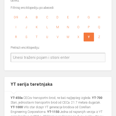
obliku.
Filtriraj enciklopediju po abecedi:
0-9
A
B
C
D
E
F
G
H
I
J
K
L
M
N
O
P
Q
R
S
T
U
V
W
X
Y
Z
Pretraži enciklopediju:
YT serija teretnjaka
YT-450a
CECov transportni brod, ne baš najljepšeg izgleda.
YT-700
Stari, jednostavni transportni brod od CECa. 21.7 metara dugačak.
YT-1000
Vrlo star dizajn YT generacije brodova od Corellian
Engineering Corporation-a.
YT-1150
Jedna od najranijih verzija iz YT