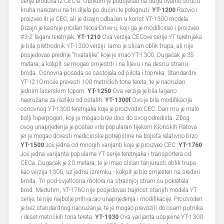
serije brodova iz CEC-a. Oblikom je podsjećao na dugu ovalnu štrucu
kruha narezanu na tri dijela po dužini te polegnuti.
YT-1200
Razvio i
proizveo ih je CEC, ali je dizajn odbačen u korist YT-1300 modela.
Dizajn je kasnije prodan Noca-Drive-u, koji ga je modificirao i proizveo
#3-Z lagani teretnjak.
YT-1210
Ova verzija CECove serije YT teretnjaka
je bila prethodnik YT-1300 verziji. Iamo je sličan oblik trupa, ali nije
posjedovao prednje "hvataljke" koje je imao YT-1300. Dugačak je 35
metara, a kokpit se mogao smjestiti i na lijevu i na desnu stranu
broda. Osnovna posada se sastojala od pilota i topnika. Standardni
YT-1210 može prevesti 100 metričkih tona tereta, te je naoružan
jednim laserskim topom.
YT-1250
Ova verzija je bila lagano
naoružana za razliku od ostalih.
YT-1300f
Ovo je bila modifikacija
osnovnog YT-1300 teretnjaka koje je proizvodio CEC. Dan mu je malo
bolji hiperpogon, koji je mogao brže doći do svog odredišta. Zbog
ovog unaprjeđenja je postao vrlo popularan tijekom Klonskih Ratova
jer je mogao dovesti medicinske potrepštine na bojišta relativno brzo.
YT-1500
Još jedna od mnogih varijanti koje je proizveo CEC.
YT-1760
Još jedna varijanta popularne YT serije teretnjaka i transportera od
CECa. Dugačak je 20 metara, te je imao sličan tanjurasti oblik trupa
kao verzija 1300, uz jednu iznimku - kokpit je bio smješten na sredini
broda. Tri pod-svjetlosna motora na stražnjoj strani su pokretala
brod. Međutim, YT-1760 nije posjedovao trajnost starijih modela YT
serije, te nije najbolje prihvaćao unaprjeđenja i modifikacije. Proizvođen
je bez standardnog naoružanja, te je mogao prevoziti do osam putnika
i deset metričkih tona tereta.
YT-1930
Ova varijanta uspješne YT-1300