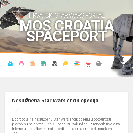
HRVATSKI STAR WARS PORTAL
MOS CROATIA
SPACEPORT
VIJESTI
BLOG
ENCIKLOPEDIJA
KRONOLOGIJA
UDRUGA
KOSTIMI
KNJIŽNICA
SHOP
THE FORUM
Neslužbena Star Wars enciklopedija
Dobrodošli na neslužbenu Star Wars enciklopediju u potpunosti
prevedenu na hrvatski jezik. Podaci su sakupljani iz mnogih izvora na
Internetu te službenih enciklopedija u papirnatom i elektronskom