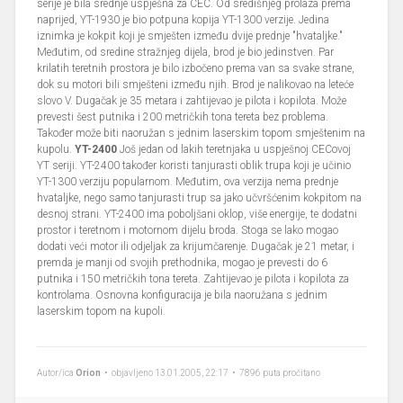
serije je bila srednje uspješna za CEC. Od središnjeg prolaza prema
naprijed, YT-1930 je bio potpuna kopija YT-1300 verzije. Jedina
iznimka je kokpit koji je smješten između dvije prednje "hvataljke."
Međutim, od sredine stražnjeg dijela, brod je bio jedinstven. Par
krilatih teretnih prostora je bilo izbočeno prema van sa svake strane,
dok su motori bili smješteni između njih. Brod je nalikovao na leteće
slovo V. Dugačak je 35 metara i zahtijevao je pilota i kopilota. Može
prevesti šest putnika i 200 metričkih tona tereta bez problema.
Također može biti naoružan s jednim laserskim topom smještenim na
kupolu.
YT-2400
Još jedan od lakih teretnjaka u uspješnoj CECovoj
YT seriji. YT-2400 također koristi tanjurasti oblik trupa koji je učinio
YT-1300 verziju popularnom. Međutim, ova verzija nema prednje
hvataljke, nego samo tanjurasti trup sa jako učvršćenim kokpitom na
desnoj strani. YT-2400 ima poboljšani oklop, više energije, te dodatni
prostor i teretnom i motornom dijelu broda. Stoga se lako mogao
dodati veći motor ili odjeljak za krijumčarenje. Dugačak je 21 metar, i
premda je manji od svojih prethodnika, mogao je prevesti do 6
putnika i 150 metričkih tona tereta. Zahtijevao je pilota i kopilota za
kontrolama. Osnovna konfiguracija je bila naoružana s jednim
laserskim topom na kupoli.
Autor/ica
Orion
• objavljeno 13.01.2005, 22:17 • 7896 puta pročitano