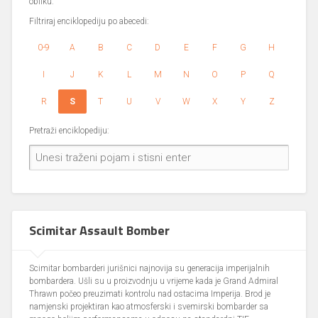
obliku.
Filtriraj enciklopediju po abecedi:
0-9
A
B
C
D
E
F
G
H
I
J
K
L
M
N
O
P
Q
R
S
T
U
V
W
X
Y
Z
Pretraži enciklopediju:
Scimitar Assault Bomber
Scimitar bombarderi jurišnici najnovija su generacija imperijalnih
bombardera. Ušli su u proizvodnju u vrijeme kada je Grand Admiral
Thrawn počeo preuzimati kontrolu nad ostacima Imperija. Brod je
namjenski projektiran kao atmosferski i svemirski bombarder sa