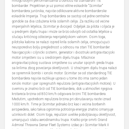
mnogo boljim performansama u odnosu na standardni TIE
bombarder. Projektiran je uz pomoć elitne eskadrile "Scimitar"
bombardera jurišnika, najviše odlikovane aktivne bombarderske
eskadrile Imperija. Trup bombardera se sastoji od jedne centralne
gondole sa dva izdužena krila solarnih ćelija. Za razliku od većine
imperijalnih letjelica, Scimitar je dvosjed. Odjeljak za pilota i ciljača je
u prednjem dijelu trupa i može se brzo odvojiti od ostatka letjelice u
slučaju kritičnog oštećenja neprijateljskom vatrom. Osim toga,
pilotska kabina se nalazi ispred krila solarnih ćelija, omogućujući
neusporedivo bolju preglednost u odnosu na stari TIE bombarder.
Navigacijski i ciljnički sistemi, generator i dvostruki antigravitacijski
motor smješteni su u središnjem dijelu trupa. Mlaznice
anigravitacijskog sustava smještene su unutar spojnih greda trupa
sa krilima zbog povećanja okretljivosti. U stražnjem dijelu trupa nalazi
se spremnik bombi i ionski motor. Scimitar se od standardnog TIE
bombardera najviše razlikuje upravo u tome što ima samo jedan
ionski motor i par spregnutih repulzora (antigravitacijskih motora). U
svemiru je znatno brži od TIE bombardera, dok u atmosferi njegova
krstareća brzina od 850 km/h odgovara brzini TIE bombardera.
Međutim, upotrebom repulzora brzina pri obrušavanju raste iznad
1000 km/h. Time je Scimitar jednako brz kao i većina borbenih
airspeedera, iako takva ogromna potrošnja energije znatno smanjuje
učinkoviti dolet. Osim toga, repulzori uvelike poboljšavaju okretljivost,
umanjujući slabu aerodinamiku trupa. Kratko prije smrti Grand
Admiral Thrawna Sienar Fleet Systems izdao je i Scimitar Mark II