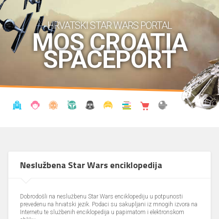
HRVATSKI STAR WARS PORTAL
MOS CROATIA
SPACEPORT
VIJESTI
BLOG
ENCIKLOPEDIJA
KRONOLOGIJA
UDRUGA
KOSTIMI
KNJIŽNICA
SHOP
THE FORUM
Neslužbena Star Wars enciklopedija
Dobrodošli na neslužbenu Star Wars enciklopediju u potpunosti
prevedenu na hrvatski jezik. Podaci su sakupljani iz mnogih izvora na
Internetu te službenih enciklopedija u papirnatom i elektronskom