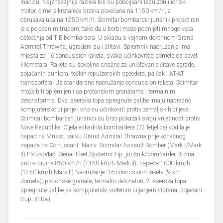
inačicu. Najznačajnija razlika bili su poboljšani repulzori i ionski
motor, čime je krstareća brzina povećana na 1150 km/h, a
obrušavajuća na 1250 km/h. Scimitar bombarder jurišnik projektiran
je s pojačanim trupom, tako da u borbi može podnijeti mnogo veća
oštećenja od TIE bombardera. U skladu s vojnom doktrinom Grand
Admiral Thrawna, ugrađeni su i štitovi. Spremnik naoružanja ima
mjesta za 16 concussion raketa, svaka učinkovitog dometa od devet
kilometara. Rakete su dovoljno snažne za uništavanje čitave zgrade,
pojačanih bunkera, teških repulzorskih speedera, pa čak i AT-AT
transportera. Uz standardno naoružanje concussion raketa, Scimitar
može biti opremljen i sa protonskim granatama i termalnim
detonatorima. Dva laserska topa spregnute paljbe imaju napredno
kompjutersko ciljanje i vrlo su učinkoviti protiv zemaljskih ciljeva.
Scimitar bombarderi jurišnici su brzo pokazali svoju vrijednost protiv
Nove Republike. Cijela eskadrila bombardera (72 letjelice) vodila je
napad na Mrisst, varku Grand Admiral Thrawna prije konačnog
napada na Corruscant. Naziv: Scimitar Assault Bomber (Mark I/Mark
II) Proizvođač: Sienar Fleet Systems Tip: jurišnik/bombarder Brzina:
putna brzina 850 km/h (1150 km/h Mark II); najveća 1000 km/h
(1250 km/h Mark II) Naoružanje: 16 concussion raketa (9 km
dometa); protonske granate; termalni detonatori; 2 laserska topa
spregnute paljbe sa kompjuterski vođenim ciljanjem Obrana: pojačani
trup; štitovi