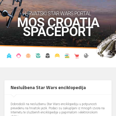
HRVATSKI STAR WARS PORTAL
MOS CROATIA
SPACEPORT
VIJESTI
BLOG
ENCIKLOPEDIJA
KRONOLOGIJA
UDRUGA
KOSTIMI
KNJIŽNICA
SHOP
THE FORUM
Neslužbena Star Wars enciklopedija
Dobrodošli na neslužbenu Star Wars enciklopediju u potpunosti
prevedenu na hrvatski jezik. Podaci su sakupljani iz mnogih izvora na
Internetu te službenih enciklopedija u papirnatom i elektronskom