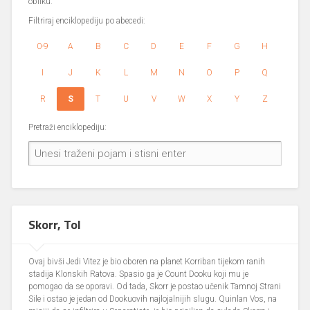
obliku.
Filtriraj enciklopediju po abecedi:
0-9
A
B
C
D
E
F
G
H
I
J
K
L
M
N
O
P
Q
R
S
T
U
V
W
X
Y
Z
Pretraži enciklopediju:
Skorr, Tol
Ovaj bivši Jedi Vitez je bio oboren na planet Korriban tijekom ranih
stadija Klonskih Ratova. Spasio ga je Count Dooku koji mu je
pomogao da se oporavi. Od tada, Skorr je postao učenik Tamnoj Strani
Sile i ostao je jedan od Dookuovih najlojalnijih slugu. Quinlan Vos, na