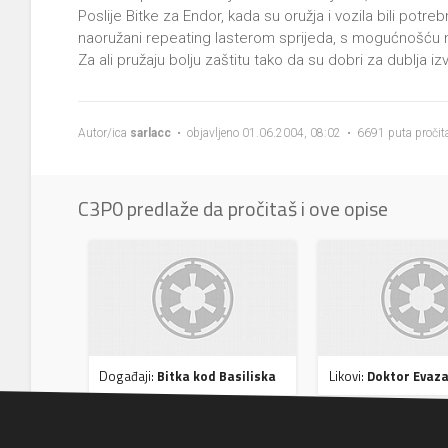
Poslije Bitke za Endor, kada su oružja i vozila bili potrebni 
naoružani repeating lasterom sprijeda, s mogućnošću n
Za ali pružaju bolju zaštitu tako da su dobri za dublja iz
Autor/ica
sarlacc
• objavljeno 01.06.2004, 08:02 • 6691 puta pročit
C3P0 predlaže da pročitaš i ove opise
Događaji:
Bitka kod Basiliska
Likovi:
Doktor Evaz