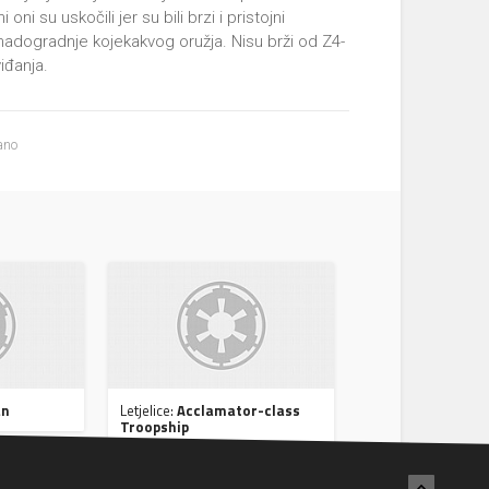
oni su uskočili jer su bili brzi i pristojni
adogradnje kojekakvog oružja. Nisu brži od Z4-
viđanja.
ano
an
Letjelice:
Acclamator-class
Troopship