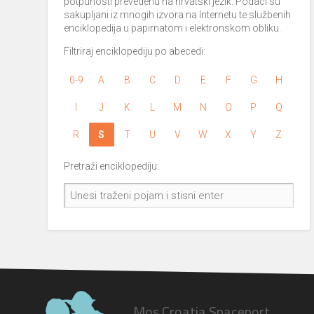
potpunosti prevedenu na hrvatski jezik. Podaci su
sakupljani iz mnogih izvora na Internetu te službenih
enciklopedija u papirnatom i elektronskom obliku.
Filtriraj enciklopediju po abecedi:
0-9
A
B
C
D
E
F
G
H
I
J
K
L
M
N
O
P
Q
R
S
T
U
V
W
X
Y
Z
Pretraži enciklopediju:
Mos Croatia Spaceport