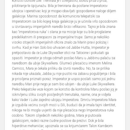
koristiti osnove Sile. Trenirala je i streljaštvo, borbu prsa o prsa,
pilotiranje te špijunažu. Bila je trenirana da postane Imperatorov
ubojica i operativac koji je mogao obavljati gospodareve naloge diljem
galaksije. Marina sposobnost da komunicira telepatski sa
Imperatorom sa bilo kojeg kraja galaksije ju je učinila vrlo sposobnom
u izvršavanju imperijalnih naredbi brzo i efikasno. Tajno je bila znana
kao 'Imperatorova ruka' i slana je na misije koje su bile proglašene
predelikatnim ili preopasni za imperijalne trupe. Samo je nekoliko
visoko stojećih imperijalnih oficira znalo za Marin pravi položaj i
svrhu. Kad je Han Solo bio uhvaćen od Jabbe Hutta, Imperator je
pretpostavio da će Luke Skywalker otići na Tatooine i pokušati ga
spasiti. Imperator je stoga odmah poslao Maru u Jabbinu palaču sa
naredbom da ubije Skywalkera. Glumeći plesačicu imenom Melina
Carniss, Mara je čekala priliku da izvrši naredbu. No, ta se prilika
nikada nije ukazala, Jabba ju nije pustio na zabavu pogubljenja i bila
je prisiljena priznati poraz. Imperator je uspio poslati samo još jednu
naredbu Mari prije nego je sam bio ubijen - da ubije Luke Skywalkera.
Preko telepatske veze kojom se koristio da kontrolira Maru poslao joj je
iskrivljenu sliku svojih posljednjih trenutaka, naime, ona je vidjela
kako Vader i Luke zajedno ubijaju Imperatora. Smrću Imperatora Mara
je izgubila većinu svojih moći u Sili, budući da je imala tajni identitet,
nikoga ne bi mogla uvjeriti da nije plesačica nego Imperatorova ruka
osobno. Tokom slijedećih nekoliko godina, Mara je putovala
galaksijom, radeći razne čudne poslove da preživi. Dok je bila
hiperdrive mehaničar, upoznala se sa krijumčarem Talon Karrdeom