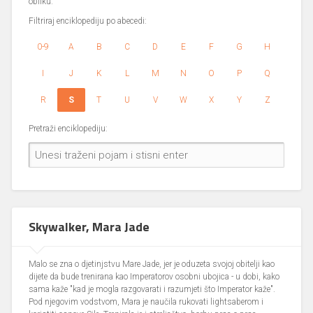
obliku.
Filtriraj enciklopediju po abecedi:
0-9
A
B
C
D
E
F
G
H
I
J
K
L
M
N
O
P
Q
R
S
T
U
V
W
X
Y
Z
Pretraži enciklopediju:
Skywalker, Mara Jade
Malo se zna o djetinjstvu Mare Jade, jer je oduzeta svojoj obitelji kao
dijete da bude trenirana kao Imperatorov osobni ubojica - u dobi, kako
sama kaže "kad je mogla razgovarati i razumjeti što Imperator kaže".
Pod njegovim vodstvom, Mara je naučila rukovati lightsaberom i