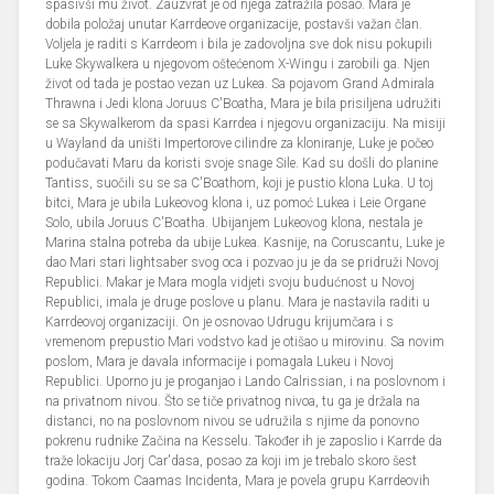
spasivši mu život. Zauzvrat je od njega zatražila posao. Mara je
dobila položaj unutar Karrdeove organizacije, postavši važan član.
Voljela je raditi s Karrdeom i bila je zadovoljna sve dok nisu pokupili
Luke Skywalkera u njegovom oštećenom X-Wingu i zarobili ga. Njen
život od tada je postao vezan uz Lukea. Sa pojavom Grand Admirala
Thrawna i Jedi klona Joruus C'Boatha, Mara je bila prisiljena udružiti
se sa Skywalkerom da spasi Karrdea i njegovu organizaciju. Na misiji
u Wayland da uništi Impertorove cilindre za kloniranje, Luke je počeo
podučavati Maru da koristi svoje snage Sile. Kad su došli do planine
Tantiss, suočili su se sa C'Boathom, koji je pustio klona Luka. U toj
bitci, Mara je ubila Lukeovog klona i, uz pomoć Lukea i Leie Organe
Solo, ubila Joruus C'Boatha. Ubijanjem Lukeovog klona, nestala je
Marina stalna potreba da ubije Lukea. Kasnije, na Coruscantu, Luke je
dao Mari stari lightsaber svog oca i pozvao ju je da se pridruži Novoj
Republici. Makar je Mara mogla vidjeti svoju budućnost u Novoj
Republici, imala je druge poslove u planu. Mara je nastavila raditi u
Karrdeovoj organizaciji. On je osnovao Udrugu krijumčara i s
vremenom prepustio Mari vodstvo kad je otišao u mirovinu. Sa novim
poslom, Mara je davala informacije i pomagala Lukeu i Novoj
Republici. Uporno ju je proganjao i Lando Calrissian, i na poslovnom i
na privatnom nivou. Što se tiče privatnog nivoa, tu ga je držala na
distanci, no na poslovnom nivou se udružila s njime da ponovno
pokrenu rudnike Začina na Kesselu. Također ih je zaposlio i Karrde da
traže lokaciju Jorj Car'dasa, posao za koji im je trebalo skoro šest
godina. Tokom Caamas Incidenta, Mara je povela grupu Karrdeovih