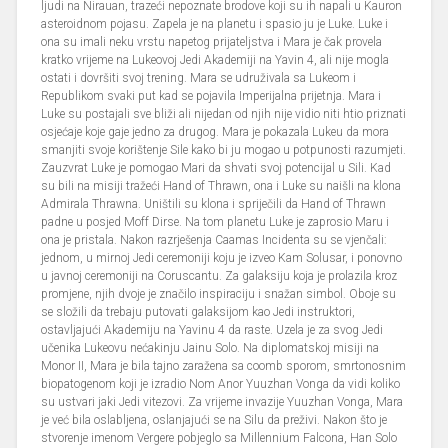
ljudi na Nirauan, trazeći nepoznate brodove koji su ih napali u Kauron
asteroidnom pojasu. Zapela je na planetu i spasio ju je Luke. Luke i
ona su imali neku vrstu napetog prijateljstva i Mara je čak provela
kratko vrijeme na Lukeovoj Jedi Akademiji na Yavin 4, ali nije mogla
ostati i dovršiti svoj trening. Mara se udruživala sa Lukeom i
Republikom svaki put kad se pojavila Imperijalna prijetnja. Mara i
Luke su postajali sve bliži ali nijedan od njih nije vidio niti htio priznati
osjećaje koje gaje jedno za drugog. Mara je pokazala Lukeu da mora
smanjiti svoje korištenje Sile kako bi ju mogao u potpunosti razumjeti.
Zauzvrat Luke je pomogao Mari da shvati svoj potencijal u Sili. Kad
su bili na misiji tražeći Hand of Thrawn, ona i Luke su naišli na klona
Admirala Thrawna. Uništili su klona i spriječili da Hand of Thrawn
padne u posjed Moff Dirse. Na tom planetu Luke je zaprosio Maru i
ona je pristala. Nakon razrješenja Caamas Incidenta su se vjenčali:
jednom, u mirnoj Jedi ceremoniji koju je izveo Kam Solusar, i ponovno
u javnoj ceremoniji na Coruscantu. Za galaksiju koja je prolazila kroz
promjene, njih dvoje je značilo inspiraciju i snažan simbol. Oboje su
se složili da trebaju putovati galaksijom kao Jedi instruktori,
ostavljajući Akademiju na Yavinu 4 da raste. Uzela je za svog Jedi
učenika Lukeovu nećakinju Jainu Solo. Na diplomatskoj misiji na
Monor II, Mara je bila tajno zaražena sa coomb sporom, smrtonosnim
biopatogenom koji je izradio Nom Anor Yuuzhan Vonga da vidi koliko
su ustvari jaki Jedi vitezovi. Za vrijeme invazije Yuuzhan Vonga, Mara
je već bila oslabljena, oslanjajući se na Silu da preživi. Nakon što je
stvorenje imenom Vergere pobjeglo sa Millennium Falcona, Han Solo