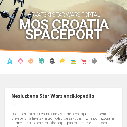
HRVATSKI STAR WARS PORTAL
MOS CROATIA
SPACEPORT
VIJESTI
BLOG
ENCIKLOPEDIJA
KRONOLOGIJA
UDRUGA
KOSTIMI
KNJIŽNICA
SHOP
THE FORUM
Neslužbena Star Wars enciklopedija
Dobrodošli na neslužbenu Star Wars enciklopediju u potpunosti
prevedenu na hrvatski jezik. Podaci su sakupljani iz mnogih izvora na
Internetu te službenih enciklopedija u papirnatom i elektronskom