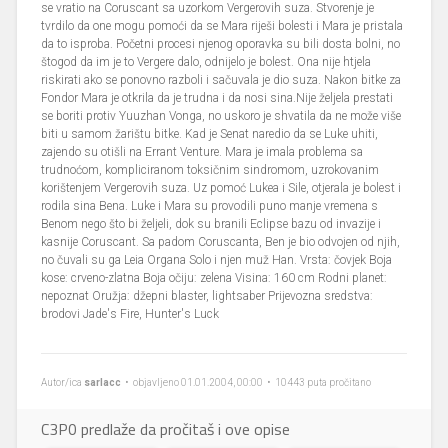
se vratio na Coruscant sa uzorkom Vergerovih suza. Stvorenje je
tvrdilo da one mogu pomoći da se Mara riješi bolesti i Mara je pristala
da to isproba. Početni procesi njenog oporavka su bili dosta bolni, no
štogod da im je to Vergere dalo, odnijelo je bolest. Ona nije htjela
riskirati ako se ponovno razboli i sačuvala je dio suza. Nakon bitke za
Fondor Mara je otkrila da je trudna i da nosi sina.Nije željela prestati
se boriti protiv Yuuzhan Vonga, no uskoro je shvatila da ne može više
biti u samom žarištu bitke. Kad je Senat naredio da se Luke uhiti,
zajendo su otišli na Errant Venture. Mara je imala problema sa
trudnoćom, kompliciranom toksičnim sindromom, uzrokovanim
korištenjem Vergerovih suza. Uz pomoć Lukea i Sile, otjerala je bolest i
rodila sina Bena. Luke i Mara su provodili puno manje vremena s
Benom nego što bi željeli, dok su branili Eclipse bazu od invazije i
kasnije Coruscant. Sa padom Coruscanta, Ben je bio odvojen od njih,
no čuvali su ga Leia Organa Solo i njen muž Han. Vrsta: čovjek Boja
kose: crveno-zlatna Boja očiju: zelena Visina: 160 cm Rodni planet:
nepoznat Oružja: džepni blaster, lightsaber Prijevozna sredstva:
brodovi Jade's Fire, Hunter's Luck
Autor/ica
sarlacc
• objavljeno 01.01.2004, 00:00 • 10443 puta pročitano
C3P0 predlaže da pročitaš i ove opise