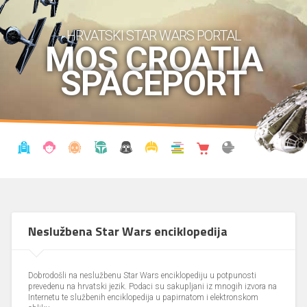
HRVATSKI STAR WARS PORTAL
MOS CROATIA
SPACEPORT
VIJESTI
BLOG
ENCIKLOPEDIJA
KRONOLOGIJA
UDRUGA
KOSTIMI
KNJIŽNICA
SHOP
THE FORUM
Neslužbena Star Wars enciklopedija
Dobrodošli na neslužbenu Star Wars enciklopediju u potpunosti
prevedenu na hrvatski jezik. Podaci su sakupljani iz mnogih izvora na
Internetu te službenih enciklopedija u papirnatom i elektronskom