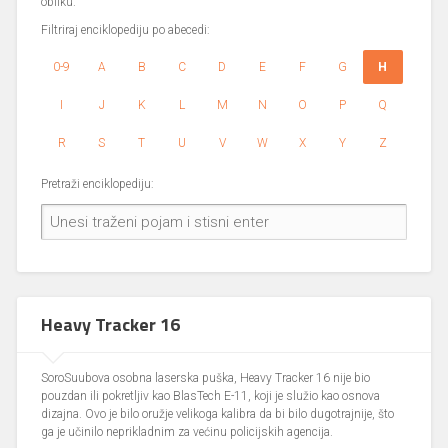
obliku.
Filtriraj enciklopediju po abecedi:
0-9
A
B
C
D
E
F
G
H
I
J
K
L
M
N
O
P
Q
R
S
T
U
V
W
X
Y
Z
Pretraži enciklopediju:
Heavy Tracker 16
SoroSuubova osobna laserska puška, Heavy Tracker 16 nije bio
pouzdan ili pokretljiv kao BlasTech E-11, koji je služio kao osnova
dizajna. Ovo je bilo oružje velikoga kalibra da bi bilo dugotrajnije, što
ga je učinilo neprikladnim za većinu policijskih agencija.