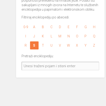
potpunosti prevedenu na hrvatski jezik. Podaci su
sakupljani iz mnogih izvora na Internetu te službenih
enciklopedija u papirnatom i elektronskom obliku.
Filtriraj enciklopediju po abecedi:
0-9
A
B
C
D
E
F
G
H
I
J
K
L
M
N
O
P
Q
R
S
T
U
V
W
X
Y
Z
Pretraži enciklopediju: