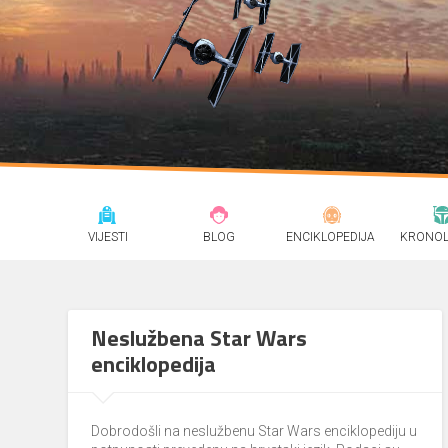
VIJESTI
BLOG
ENCIKLOPEDIJA
KRONOL
Neslužbena Star Wars
enciklopedija
Dobrodošli na neslužbenu Star Wars enciklopediju u