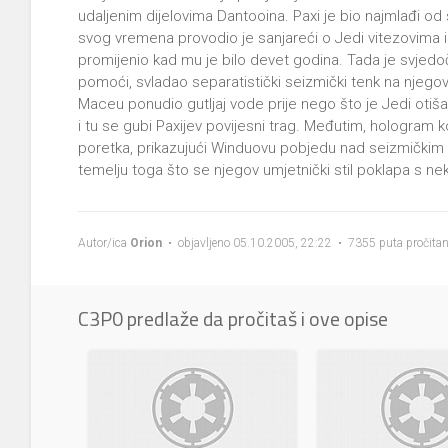
udaljenim dijelovima Dantooina. Paxi je bio najmlađi o
svog vremena provodio je sanjareći o Jedi vitezovima i c
promijenio kad mu je bilo devet godina. Tada je svjedo
pomoći, svladao separatistički seizmički tenk na njegov
Maceu ponudio gutljaj vode prije nego što je Jedi otiš
i tu se gubi Paxijev povijesni trag. Međutim, hologram 
poretka, prikazujući Winduovu pobjedu nad seizmičkim t
temelju toga što se njegov umjetnički stil poklapa s ne
Autor/ica
Orion
• objavljeno 05.10.2005, 22:22 • 7355 puta pročita
C3P0 predlaže da pročitaš i ove opise