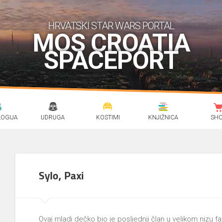
HRVATSKI STAR WARS PORTAL
MOS CROATIA
SPACEPORT
OGIJA
UDRUGA
KOSTIMI
KNJIŽNICA
SH
Sylo, Paxi
Ovaj mladi dečko bio je posljednji član u velikom nizu f