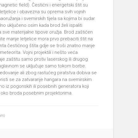
agnetic field). Čestićni i energetski štit su
etjelice i obavezna su oprema svih vojnih
 naoružanja i svemirskih tijela sa kojima bi sudar
lno uključeno osim kada brod želi ispaliti
 za sve materijalne tipove oružja. Brod zaštićen
lastite manje letjelice mora prvo prebaciti štit na
rijanta čestićnog štita gdje se troši znatno manje
eteorita. Vojni projektili i nešto veća
daje zaštitu samo protiv laserskog ili drugog
 i uglavnom se uključuje samo tokom borbe.
jedovanje ali zbog rastućeg piratstva dobiva se
oristi se za zatvaranje hangara na svemirskim
tno iz pogonskih ili posebnih generatora koji
e oko broda posebnim projektorima.
ano