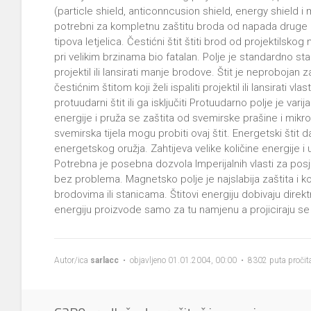
(particle shield, anticonncusion shield, energy shield i m
potrebni za kompletnu zaštitu broda od napada druge l
tipova letjelica. Čestićni štit štiti brod od projektilskog
pri velikim brzinama bio fatalan. Polje je standardno sta
projektil ili lansirati manje brodove. Štit je neprobojan
čestićnim štitom koji želi ispaliti projektil ili lansirati v
protuudarni štit ili ga isključiti Protuudarno polje je va
energije i pruža se zaštita od svemirske prašine i mikrom
svemirska tijela mogu probiti ovaj štit. Energetski štit 
energetskog oružja. Zahtijeva velike količine energije
Potrebna je posebna dozvola Imperijalnih vlasti za pos
bez problema. Magnetsko polje je najslabija zaštita i k
brodovima ili stanicama. Štitovi energiju dobivaju direk
energiju proizvode samo za tu namjenu a projiciraju s
Autor/ica
sarlacc
• objavljeno 01.01.2004, 00:00 • 8302 puta pročit