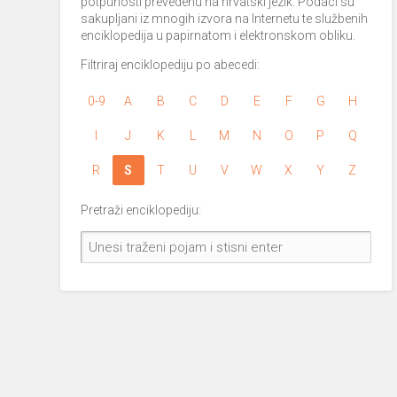
potpunosti prevedenu na hrvatski jezik. Podaci su
sakupljani iz mnogih izvora na Internetu te službenih
enciklopedija u papirnatom i elektronskom obliku.
Filtriraj enciklopediju po abecedi:
0-9
A
B
C
D
E
F
G
H
I
J
K
L
M
N
O
P
Q
R
S
T
U
V
W
X
Y
Z
Pretraži enciklopediju: