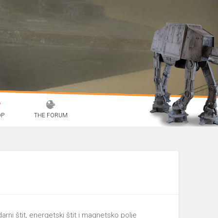
OP
THE FORUM
darni štit, energetski štit i magnetsko polje