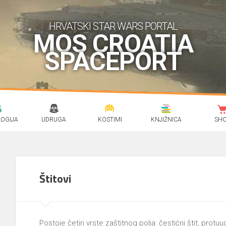
HRVATSKI STAR WARS PORTAL
MOS CROATIA
SPACEPORT
OGIJA
UDRUGA
KOSTIMI
KNJIŽNICA
SH
Štitovi
Postoje četiri vrste zaštitnog polja: čestićni štit, protuu