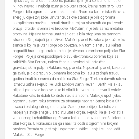
njihova agresivnost i ratoborno ponašanje ih je u konačnici uništilo.
Njihov najveći i najbolji izum je bio Star Forge, krajnji ratni stroj. Star
Forge je bila ogromna svemirska stanica/tvornica koja je iskorištavala
energiju cijele zvijezde. Unutar trupa ove stanice je bila ogromna
komplicirana mreža automatiziranih strojeva stvorenih da proizvode
oružja, droide i svemirske brodove. Međutim, nije bila samo metalna
tvorevina. Njezina tamna unutrašnjost je bila stopljena sa tamnom
stranom Sile, dajući joj zli život. Matični planet Rakatana je kružio oko
sunca s kojim je Star Forge bio povezan. NA tom planetu su Rakati
sagradili hram s generatorom koji je stvarao obrambeno polje oko Star
Forgea. Polje je onesposobljavalo svu elektroničku opremu koja se
približila Star Forgeu, nakon čega su brodovi bili privučeni
gravitacijskim poljem Raktanskog planeta. Nepoznati planet, kako su
ga zvali, je bio prepun olupinama brodova koji su u zadnjih tisuću
godina imali tu nesreću da nalete na Star Forge. Tijekom davnih ratova
između Sitha i Republike, Sith Lordovi Darth Revan i Darth Malak su
slijedili pradavne tragove kako bi otkrili tu tvornicu, i prevarili ostale
Rakatane kako bi dobili kontrolu nad stanicom. Malak je upotrijebio
ogromnu svemirsku tvornicu za stvaranje neograničenog broja Sith
lovaca i ostalog ratnog materijala. Zarobljene Jedije je koristio za
napajanje svoje snage u središtu Star Forgea. Republika je iskoristila
zarobljenog i rehabilitiranog Revana kako bi ponovno pronašli lokaciju
Star Forgea. U konačnici su ga i našli te došli s ogromnim brojem
brodova Premda su pretrpjeli ogromne gubitke, uspjeli su pobijediti
Malaka i Star Forge.