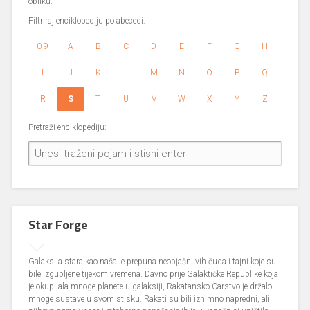
obliku.
Filtriraj enciklopediju po abecedi:
0-9
A
B
C
D
E
F
G
H
I
J
K
L
M
N
O
P
Q
R
S
T
U
V
W
X
Y
Z
Pretraži enciklopediju:
Star Forge
Galaksija stara kao naša je prepuna neobjašnjivih čuda i tajni koje su
bile izgubljene tijekom vremena. Davno prije Galaktičke Republike koja
je okupljala mnoge planete u galaksiji, Rakatansko Carstvo je držalo
mnoge sustave u svom stisku. Rakati su bili iznimno napredni, ali