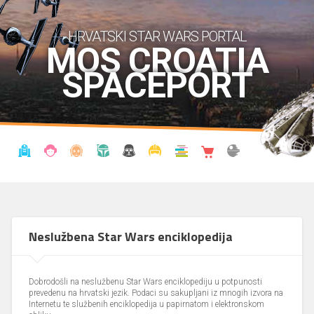
HRVATSKI STAR WARS PORTAL
MOS CROATIA
SPACEPORT
VIJESTI
BLOG
ENCIKLOPEDIJA
KRONOLOGIJA
UDRUGA
KOSTIMI
KNJIŽNICA
SHOP
THE FORUM
Neslužbena Star Wars enciklopedija
Dobrodošli na neslužbenu Star Wars enciklopediju u potpunosti
prevedenu na hrvatski jezik. Podaci su sakupljani iz mnogih izvora na
Internetu te službenih enciklopedija u papirnatom i elektronskom