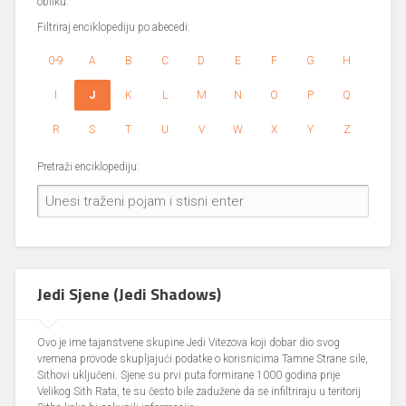
obliku.
Filtriraj enciklopediju po abecedi:
0-9
A
B
C
D
E
F
G
H
I
J
K
L
M
N
O
P
Q
R
S
T
U
V
W
X
Y
Z
Pretraži enciklopediju:
Jedi Sjene (Jedi Shadows)
Ovo je ime tajanstvene skupine Jedi Vitezova koji dobar dio svog
vremena provode skupljajući podatke o korisnicima Tamne Strane sile,
Sithovi uključeni. Sjene su prvi puta formirane 1000 godina prije
Velikog Sith Rata, te su često bile zadužene da se infiltriraju u teritorij