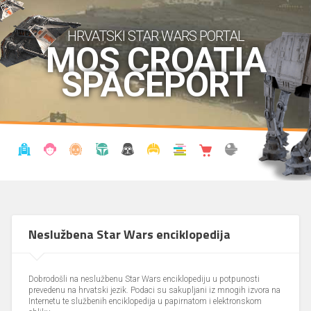
HRVATSKI STAR WARS PORTAL
MOS CROATIA
SPACEPORT
VIJESTI
BLOG
ENCIKLOPEDIJA
KRONOLOGIJA
UDRUGA
KOSTIMI
KNJIŽNICA
SHOP
THE FORUM
Neslužbena Star Wars enciklopedija
Dobrodošli na neslužbenu Star Wars enciklopediju u potpunosti
prevedenu na hrvatski jezik. Podaci su sakupljani iz mnogih izvora na
Internetu te službenih enciklopedija u papirnatom i elektronskom