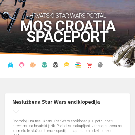
HRVATSKI STAR WARS PORTAL
MOS CROATIA
SPACEPORT
VIJESTI
BLOG
ENCIKLOPEDIJA
KRONOLOGIJA
UDRUGA
KOSTIMI
KNJIŽNICA
SHOP
THE FORUM
Neslužbena Star Wars enciklopedija
Dobrodošli na neslužbenu Star Wars enciklopediju u potpunosti
prevedenu na hrvatski jezik. Podaci su sakupljani iz mnogih izvora na
Internetu te službenih enciklopedija u papirnatom i elektronskom