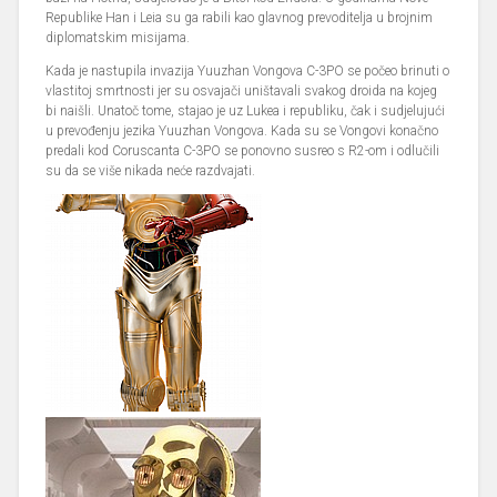
Republike Han i Leia su ga rabili kao glavnog prevoditelja u brojnim
diplomatskim misijama.
Kada je nastupila invazija Yuuzhan Vongova C-3PO se počeo brinuti o
vlastitoj smrtnosti jer su osvajači uništavali svakog droida na kojeg
bi naišli. Unatoč tome, stajao je uz Lukea i republiku, čak i sudjelujući
u prevođenju jezika Yuuzhan Vongova. Kada su se Vongovi konačno
predali kod Coruscanta C-3PO se ponovno susreo s R2-om i odlučili
su da se više nikada neće razdvajati.