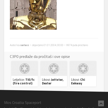
Autor/ica
sarlacc
• objavljeno 01.01.2004, 00:00 • 9974 puta pročitano
C3P0 predlaže da pročitaš i ove opise
Letjelice:
TIE/fc
Likovi:
Jettster,
Likovi:
Chi
(fire control)
Dexter
Eekway
Mos Croatia Spaceport