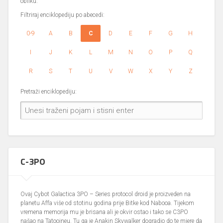
obliku.
Filtriraj enciklopediju po abecedi:
0-9
A
B
C
D
E
F
G
H
I
J
K
L
M
N
O
P
Q
R
S
T
U
V
W
X
Y
Z
Pretraži enciklopediju:
C-3PO
Ovaj Cybot Galactica 3PO – Series protocol droid je proizveden na
planetu Affa više od stotinu godina prije Bitke kod Nabooa. Tijekom
vremena memorija mu je brisana ali je okvir ostao i tako se C3PO
našao na Tatooineu. Tu ga je Anakin Skywalker dogradio do te mjere da