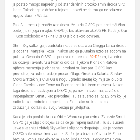
je postao mnogo napredniji od standardnih protokolarnih droida 3PO
klase. Također ga je držao u tajnosti, bojeći se da mu ga ne oduzme
njegov vlasnik Watto.
Broj 3 u imenu je značio Anakinovu želju da C-3PO postane treći član
obitelji, uz njega i majku. C-3PO je bio aktiviran oko 95 PE. Kada je Qui
– Gon oslobodio Anakina C-3PO je bio skoro dovršen.
Shmi Skywalker ga je zadržala i kada se udala za Cliegga Larsa droidu
je dodana i vanjska ˝koža˝. Nakon što ga je Anakin uzeo sa sobom na
putu za Genosis C-3PO se ponovno susreo sa
R2-D2
-om, i zajedno
su doživjeli avanturu u tvornici droida. Tijekom Klonskih Ratova
njihova memorija je obrisana i prodani su kao par. C-3PO kao
prevoditelj za astrodroide je prodan Olagu Grecku u Kalarba Sustav.
Movo Brattakin je C-3POu u nogu ugradio uređaj kojim je želio ubiti
Olaga Grecka i Jace Frono na Boonda the Huttinom mjesecu. Nakon
toga droidi su razdvojeni a C-3PO je, po nekim izvorima, završio u
Imperijalnom Senatu kao prevoditelj. Tu se susreo sa R2-D2-om koji je
radio kao astrodroid u Imperijalnoj Floti. Iako su imali razna
zaduženja, održali su svoju verziju prijateljstva.
Kada je Leia poslala Artooa Obi – Wanu sa planovima Zvijezde Smrti
C-3PO ga je slijedio bojeći se da će ga Imperij rastaviti. Tu su susreli
Jawe a kasnije i obitelj Skywalker i slijedom događaja Luke je postao
C-3POov četrdeset treći vlasnik. Služio je u bazi na Yavinu IV, Echo
bazi na Hothu, sudjelovao je u Bitci kod Endora. U godinama Nove