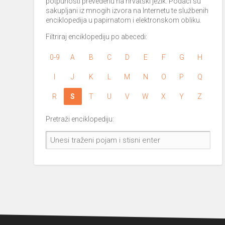
potpunosti prevedenu na hrvatski jezik. Podaci su
sakupljani iz mnogih izvora na Internetu te službenih
enciklopedija u papirnatom i elektronskom obliku.
Filtriraj enciklopediju po abecedi:
0-9
A
B
C
D
E
F
G
H
I
J
K
L
M
N
O
P
Q
R
S
T
U
V
W
X
Y
Z
Pretraži enciklopediju: