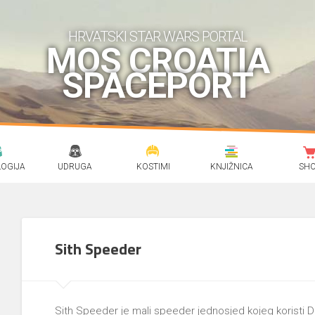
HRVATSKI STAR WARS PORTAL
MOS CROATIA
SPACEPORT
OGIJA
UDRUGA
KOSTIMI
KNJIŽNICA
SH
Sith Speeder
Sith Speeder je mali speeder jednosjed kojeg koristi Da