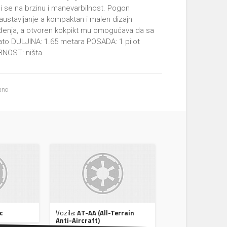
ći se na brzinu i manevarbilnost. Pogon
austavljanje a kompaktan i malen dizajn
nađenja, a otvoren kokpikt mu omogućava da sa
to DULJINA: 1.65 metara POSADA: 1 pilot
BNOST: ništa
ano
c
Vozila:
AT-AA (All-Terrain
Anti-Aircraft)