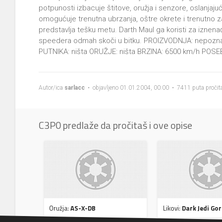
potpunosti izbacuje štitove, oružja i senzore, oslanjaju
omogućuje trenutna ubrzanja, oštre okrete i trenutno z
predstavlja tešku metu. Darth Maul ga koristi za izne
speedera odmah skoči u bitku. PROIZVODNJA: nepozna
PUTNIKA: ništa ORUŽJE: ništa BRZINA: 6500 km/h POSE
Autor/ica
sarlacc
• objavljeno 01.01.2004, 00:00 • 7411 puta pročit
C3P0 predlaže da pročitaš i ove opise
Oružja:
AS-X-DB
Likovi:
Dark Jedi Gor